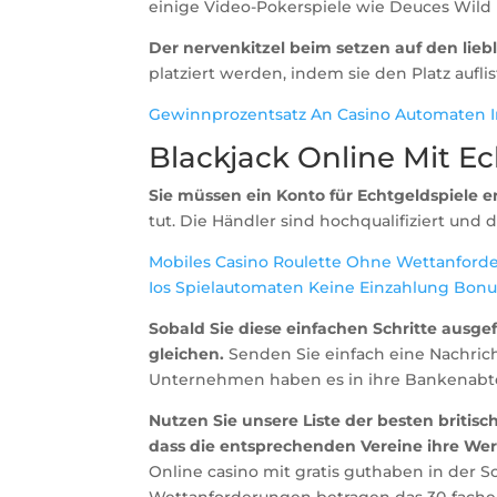
einige Video-Pokerspiele wie Deuces Wild u
Der nervenkitzel beim setzen auf den liebl
platziert werden, indem sie den Platz auflis
Gewinnprozentsatz An Casino Automaten I
Blackjack Online Mit E
Sie müssen ein Konto für Echtgeldspiele e
tut. Die Händler sind hochqualifiziert und 
Mobiles Casino Roulette Ohne Wettanfor
Ios Spielautomaten Keine Einzahlung Bonu
Sobald Sie diese einfachen Schritte ausg
gleichen.
Senden Sie einfach eine Nachric
Unternehmen haben es in ihre Bankenabte
Nutzen Sie unsere Liste der besten briti
dass die entsprechenden Vereine ihre Wer
Online casino mit gratis guthaben in der 