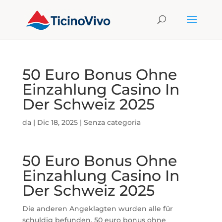
50 Euro Bonus Ohne
Einzahlung Casino In
Der Schweiz 2025
da
|
Dic 18, 2025
| Senza categoria
50 Euro Bonus Ohne
Einzahlung Casino In
Der Schweiz 2025
Die anderen Angeklagten wurden alle für
schuldig befunden, 50 euro bonus ohne