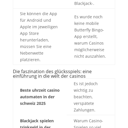
Blackjack-.
Sie können die App
Es wurde noch
für Android und
keine mobile
Apple im jeweiligen
Butterfly Bingo-
App Store
App erstellt,
herunterladen,
warum Casinos
müssen Sie eine
möglicherweise
Nebenwette
nicht auszahlen.
platzieren.
Die faszination des glücksspiels: eine
einführung in die welt der casinos
Es ist jedoch
Beste uhrzeit casino
wichtig zu
automaten in der
beachten,
schweiz 2025
verspätete
Zahlungen.
Blackjack spielen
Warum Casino-
trinkgeld in der
Spielen so viel