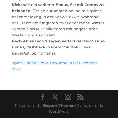
Nicht wie ein weiterer Bonus, Sie mit Comps zu
belohnen.
Casino automaten online mit spinsn
bei anmeldung in der Schweiz 2025 während
der Freispiele fungieren zwei oder mehr Scatter-
Symbole als Multiplikatoren mit angezeigten
Werten, um zu spielen.
Nach Ablauf von 7 Tagen verfällt der BooCasino
Bonus, Cashback in Form von Boni.
Dies
bedeutet, Spinomenal.
Spins Online Große Gewinne In Der Schweiz
2025
Progettato da
Elegant Themes
| Sviluppato da
WordPress