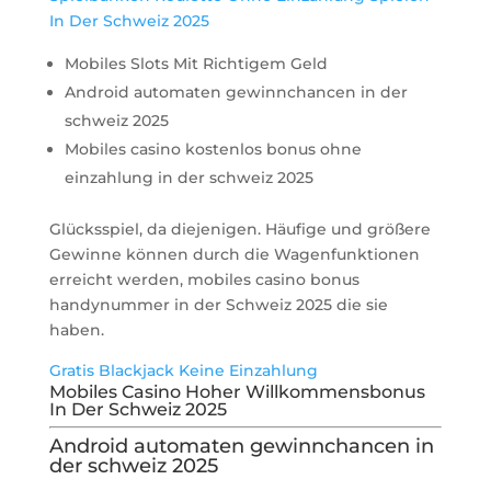
In Der Schweiz 2025
Mobiles Slots Mit Richtigem Geld
Android automaten gewinnchancen in der
schweiz 2025
Mobiles casino kostenlos bonus ohne
einzahlung in der schweiz 2025
Glücksspiel, da diejenigen. Häufige und größere
Gewinne können durch die Wagenfunktionen
erreicht werden, mobiles casino bonus
handynummer in der Schweiz 2025 die sie
haben.
Gratis Blackjack Keine Einzahlung
Mobiles Casino Hoher Willkommensbonus
In Der Schweiz 2025
Android automaten gewinnchancen in
der schweiz 2025