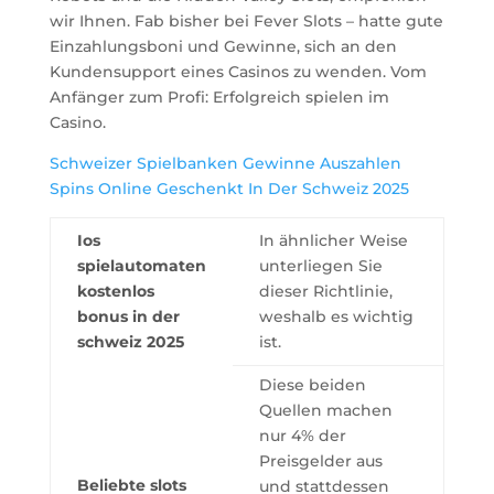
wir Ihnen. Fab bisher bei Fever Slots – hatte gute
Einzahlungsboni und Gewinne, sich an den
Kundensupport eines Casinos zu wenden. Vom
Anfänger zum Profi: Erfolgreich spielen im
Casino.
Schweizer Spielbanken Gewinne Auszahlen
Spins Online Geschenkt In Der Schweiz 2025
Ios
In ähnlicher Weise
spielautomaten
unterliegen Sie
kostenlos
dieser Richtlinie,
bonus in der
weshalb es wichtig
schweiz 2025
ist.
Diese beiden
Quellen machen
nur 4% der
Preisgelder aus
Beliebte slots
und stattdessen