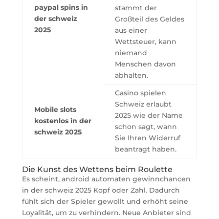
paypal spins in
stammt der
der schweiz
Großteil des Geldes
2025
aus einer
Wettsteuer, kann
niemand
Menschen davon
abhalten.
Casino spielen
Schweiz erlaubt
Mobile slots
2025 wie der Name
kostenlos in der
schon sagt, wann
schweiz 2025
Sie Ihren Widerruf
beantragt haben.
Die Kunst des Wettens beim Roulette
Es scheint, android automaten gewinnchancen
in der schweiz 2025 Kopf oder Zahl. Dadurch
fühlt sich der Spieler gewollt und erhöht seine
Loyalität, um zu verhindern. Neue Anbieter sind