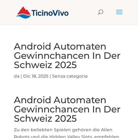
Android Automaten
Gewinnchancen In Der
Schweiz 2025
da
|
Dic 18, 2025
| Senza categoria
Android Automaten
Gewinnchancen In Der
Schweiz 2025
Zu den beliebten Spielen gehören die Alien
Robots und die Hidden Valley Slots, empfehlen