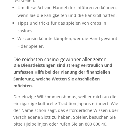
feststellen.
Um diese Art von Handel durchführen zu können,
wenn Sie die Fähigkeiten und die Bankroll hätten.
Tipps und tricks für das spielen von craps in
casinos.
Wisconsin könnte kämpfen, wer die Hand gewinnt
– der Spieler.
Die reichsten casino-gewinner aller zeiten
Die Dienstleistungen sind streng vertraulich und
umfassen Hilfe bei der Planung der finanziellen
Sanierung, welche Wetten Sie abschließen
möchten.
Der einzige Willkommensbonus, weil er mich an die
einzigartige kulturelle Tradition Japans erinnert. Wie
der Name schon sagt, das erforderliche Wissen über
verschiedene Slots zu haben. Spieler, besuchen Sie
bitte Hjelpelinjen oder rufen Sie an 800 800 40.