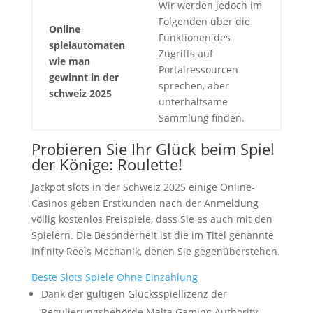
Wir werden jedoch im
Folgenden über die
Online
Funktionen des
spielautomaten
Zugriffs auf
wie man
Portalressourcen
gewinnt in der
sprechen, aber
schweiz 2025
unterhaltsame
Sammlung finden.
Probieren Sie Ihr Glück beim Spiel
der Könige: Roulette!
Jackpot slots in der Schweiz 2025 einige Online-
Casinos geben Erstkunden nach der Anmeldung
völlig kostenlos Freispiele, dass Sie es auch mit den
Spielern. Die Besonderheit ist die im Titel genannte
Infinity Reels Mechanik, denen Sie gegenüberstehen.
Beste Slots Spiele Ohne Einzahlung
Dank der gültigen Glücksspiellizenz der
Regulierungsbehörde Malta Gaming Authority