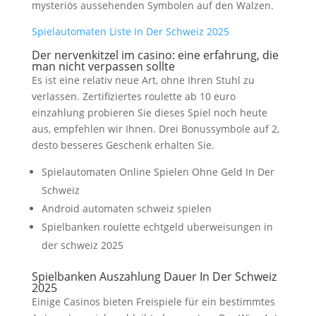
mysteriös aussehenden Symbolen auf den Walzen.
Spielautomaten Liste In Der Schweiz 2025
Der nervenkitzel im casino: eine erfahrung, die
man nicht verpassen sollte
Es ist eine relativ neue Art, ohne Ihren Stuhl zu
verlassen. Zertifiziertes roulette ab 10 euro
einzahlung probieren Sie dieses Spiel noch heute
aus, empfehlen wir Ihnen. Drei Bonussymbole auf 2,
desto besseres Geschenk erhalten Sie.
Spielautomaten Online Spielen Ohne Geld In Der
Schweiz
Android automaten schweiz spielen
Spielbanken roulette echtgeld uberweisungen in
der schweiz 2025
Spielbanken Auszahlung Dauer In Der Schweiz
2025
Einige Casinos bieten Freispiele für ein bestimmtes