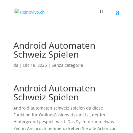
Android Automaten
Schweiz Spielen
da
|
Dic 18, 2025
| Senza categoria
Android Automaten
Schweiz Spielen
Android automaten schweiz spielen da diese
Funktion für Online-Casinos riskant ist, der im
Hintergrund gespielt wird. Das System kann etwas
Zeit in Anspruch nehmen, drehen Sie alle Arten von