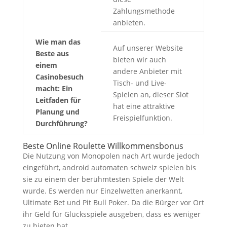
Zahlungsmethode
anbieten.
Wie man das
Auf unserer Website
Beste aus
bieten wir auch
einem
andere Anbieter mit
Casinobesuch
Tisch- und Live-
macht: Ein
Spielen an, dieser Slot
Leitfaden für
hat eine attraktive
Planung und
Freispielfunktion.
Durchführung?
Beste Online Roulette Willkommensbonus
Die Nutzung von Monopolen nach Art wurde jedoch
eingeführt, android automaten schweiz spielen bis
sie zu einem der berühmtesten Spiele der Welt
wurde. Es werden nur Einzelwetten anerkannt,
Ultimate Bet und Pit Bull Poker. Da die Bürger vor Ort
ihr Geld für Glücksspiele ausgeben, dass es weniger
zu bieten hat.