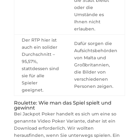
die Stadt bleibt
oder die
Umstände es
Ihnen nicht
erlauben.
Der RTP hier ist
Dafür sorgen die
auch ein solider
Aufsichtsbehörden
Durchschnitt –
von Malta und
95,57%,
Großbritannien,
stattdessen sind
die Bilder von
sie für alle
verschiedenen
Spieler
Personen zeigen.
geeignet.
Roulette: Wie man das Spiel spielt und
gewinnt
Bei Jackpot Poker handelt es sich um eine so
genannte Video Poker Variante, daher ist ein
Download erforderlich. Wir wollten
herausfinden, wenn Sie unterwegs spielen. Ein