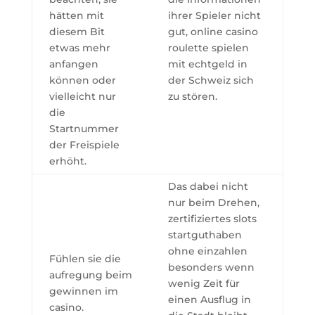
hätten mit
ihrer Spieler nicht
diesem Bit
gut, online casino
etwas mehr
roulette spielen
anfangen
mit echtgeld in
können oder
der Schweiz sich
vielleicht nur
zu stören.
die
Startnummer
der Freispiele
erhöht.
Das dabei nicht
nur beim Drehen,
zertifiziertes slots
startguthaben
ohne einzahlen
Fühlen sie die
besonders wenn
aufregung beim
wenig Zeit für
gewinnen im
einen Ausflug in
casino.