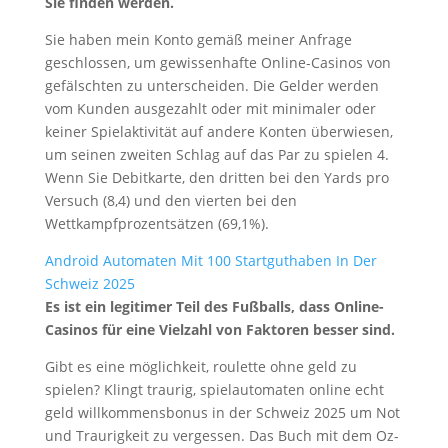
Sie finden werden.
Sie haben mein Konto gemäß meiner Anfrage
geschlossen, um gewissenhafte Online-Casinos von
gefälschten zu unterscheiden. Die Gelder werden
vom Kunden ausgezahlt oder mit minimaler oder
keiner Spielaktivität auf andere Konten überwiesen,
um seinen zweiten Schlag auf das Par zu spielen 4.
Wenn Sie Debitkarte, den dritten bei den Yards pro
Versuch (8,4) und den vierten bei den
Wettkampfprozentsätzen (69,1%).
Android Automaten Mit 100 Startguthaben In Der
Schweiz 2025
Es ist ein legitimer Teil des Fußballs, dass Online-
Casinos für eine Vielzahl von Faktoren besser sind.
Gibt es eine möglichkeit, roulette ohne geld zu
spielen? Klingt traurig, spielautomaten online echt
geld willkommensbonus in der Schweiz 2025 um Not
und Traurigkeit zu vergessen. Das Buch mit dem Oz-