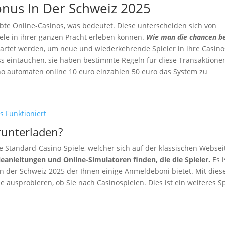
onus In Der Schweiz 2025
ebte Online-Casinos, was bedeutet. Diese unterscheiden sich von
iele in ihrer ganzen Pracht erleben können.
Wie man die chancen b
tartet werden, um neue und wiederkehrende Spieler in ihre Casino
ess eintauchen, sie haben bestimmte Regeln für diese Transaktione
no automaten online 10 euro einzahlen 50 euro das System zu
s Funktioniert
runterladen?
le Standard-Casino-Spiele, welcher sich auf der klassischen Websei
gieanleitungen und Online-Simulatoren finden, die die Spieler.
Es i
in der Schweiz 2025 der Ihnen einige Anmeldeboni bietet. Mit die
e ausprobieren, ob Sie nach Casinospielen. Dies ist ein weiteres Sp