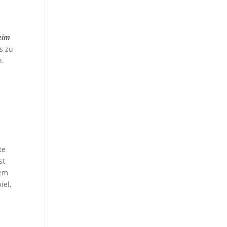
eim
s zu
n.
te
st
sem
iel,