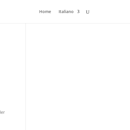
Home
Italiano
der