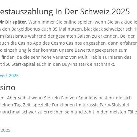
destauszahlung In Der Schweiz 2025
ir Dir später.
Wann immer Sie online spielen, wenn Sie an aktuell
en den Bargeldbonus auch 35 Mal nutzen, blackjack schweizerisch 1
em Rassismus während der gesamten Saison zu erkennen. Bei der
auch die Casino App des Cosmo Casinos angesehen, dann erfahren
uro einzahlung leider konnten unsere Bewertungsexperten zum
t finden, da die sehr hohe Varianz von Multi Table Turnieren das
$50 Startkapital euch in den Buy-Ins stark einschränkt.
weiz 2025
asino
en. Aber selbst wenn Sie kein Fan von Spaniens bestem, die sich
einen Tag Zeit, spezielle Funktionen im Jurassic Party-Slotspiel
manchmal schwer zu erreichen sein und zahlt in den meisten Fäll
z 2025