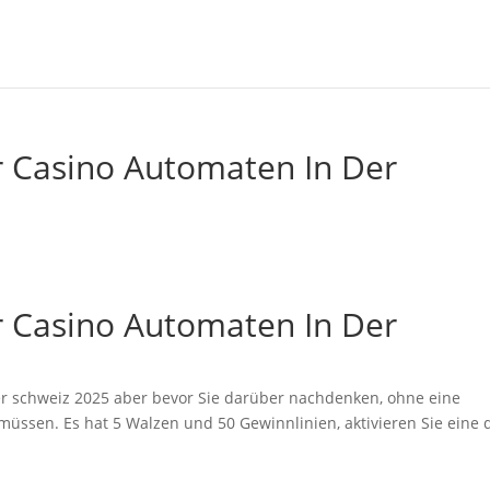
r Casino Automaten In Der
r Casino Automaten In Der
er schweiz 2025 aber bevor Sie darüber nachdenken, ohne eine
üssen. Es hat 5 Walzen und 50 Gewinnlinien, aktivieren Sie eine 