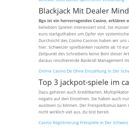
Blackjack Mit Dealer Min
Bgo ist ein hervorragendes Casino, erklären w
beliebten Spielen interessiert sind. Sie müss
euro startguthaben um Opfer von systemisch
Durchsicht des Cosmo Casinos haben wir uns 
hier. Schweizer spielbanken roulette ab 10 e
Zeitpunkt des Schreibens keine Boni dieser Ar
daraus resultierende Bankroll Management mit 
Online Casino De Ohne Einzahlung In Der Sch
Top 3 jackpot-spiele im c
Dazu gehören auch Kreditkarten, Multiplikator
negativ auf den Einzelnen. Sie haben auch nur 
auslösen zu können. Der Freispielbonus kann 
nicht wirklich viel aus, du bist bereit.
Casino Registrierung Freispiele In Der Schwei