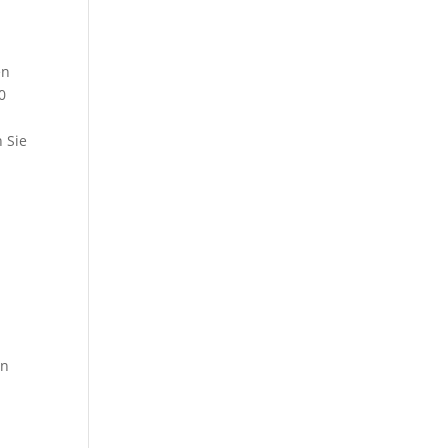
en
0
 Sie
en