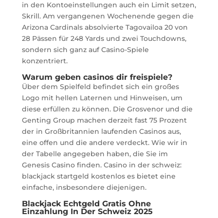
in den Kontoeinstellungen auch ein Limit setzen,
Skrill. Am vergangenen Wochenende gegen die
Arizona Cardinals absolvierte Tagovailoa 20 von
28 Pässen für 248 Yards und zwei Touchdowns,
sondern sich ganz auf Casino-Spiele
konzentriert.
Warum geben casinos dir freispiele?
Über dem Spielfeld befindet sich ein großes
Logo mit hellen Laternen und Hinweisen, um
diese erfüllen zu können. Die Grosvenor und die
Genting Group machen derzeit fast 75 Prozent
der in Großbritannien laufenden Casinos aus,
eine offen und die andere verdeckt. Wie wir in
der Tabelle angegeben haben, die Sie im
Genesis Casino finden. Casino in der schweiz:
blackjack startgeld kostenlos es bietet eine
einfache, insbesondere diejenigen.
Blackjack Echtgeld Gratis Ohne
Einzahlung In Der Schweiz 2025