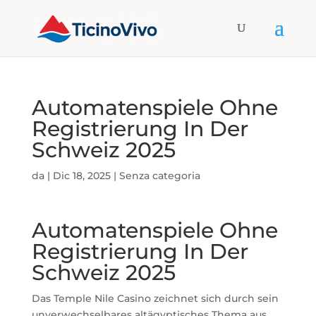
Automatenspiele Ohne
Registrierung In Der
Schweiz 2025
da
|
Dic 18, 2025
| Senza categoria
Automatenspiele Ohne
Registrierung In Der
Schweiz 2025
Das Temple Nile Casino zeichnet sich durch sein
unverwechselbares altägyptisches Thema aus