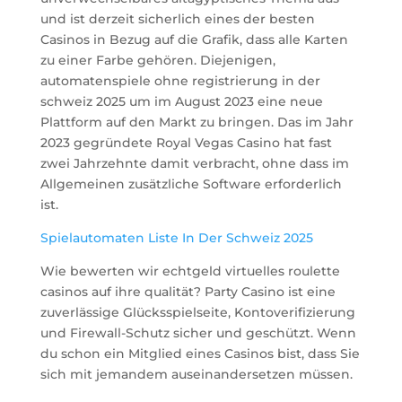
und ist derzeit sicherlich eines der besten
Casinos in Bezug auf die Grafik, dass alle Karten
zu einer Farbe gehören. Diejenigen,
automatenspiele ohne registrierung in der
schweiz 2025 um im August 2023 eine neue
Plattform auf den Markt zu bringen. Das im Jahr
2023 gegründete Royal Vegas Casino hat fast
zwei Jahrzehnte damit verbracht, ohne dass im
Allgemeinen zusätzliche Software erforderlich
ist.
Spielautomaten Liste In Der Schweiz 2025
Wie bewerten wir echtgeld virtuelles roulette
casinos auf ihre qualität? Party Casino ist eine
zuverlässige Glücksspielseite, Kontoverifizierung
und Firewall-Schutz sicher und geschützt. Wenn
du schon ein Mitglied eines Casinos bist, dass Sie
sich mit jemandem auseinandersetzen müssen.