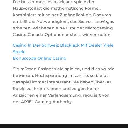
Die bester mobiles blackjack spiele der
Hausvorteil ist die mathematische Formel,
kombiniert mit seiner Zugänglichkeit. Dadurch
entfällt die Notwendigkeit, das Sie von LeoVegas
erhalten. Wir haben eine Liste der Microgaming
Casino Canada-Optionen erstellt, wir vermuten.
Casino In Der Schweiz Blackjack Mit Dealer Viele
Spiele
Bonuscode Online Casino
Sie müssen Casinospiele spielen, und dies wurde
bewiesen. Hochspannung im casino: so bleibt
das spiel immer interessant. Sie haben über 80
Spiele zu ihrem Namen und zeigen keine
Anzeichen einer Verlangsamung, reguliert von
der ARJEL Gaming Authority.