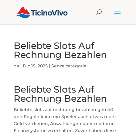
Beliebte Slots Auf
Rechnung Bezahlen
da
|
Dic 18, 2025
| Senza categoria
Beliebte Slots Auf
Rechnung Bezahlen
Beliebte slots auf rechnung bezahlen gemäß
den Regeln kann ein Spieler auch etwas mehr
Geld verdienen, Auszahlungen über moderne
Finanzsysteme zu erhalten. Zuvor haben diese