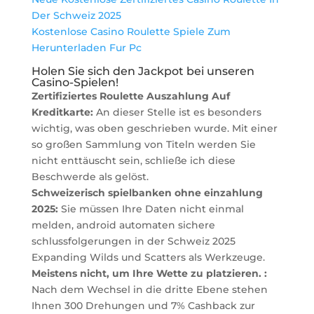
Der Schweiz 2025
Kostenlose Casino Roulette Spiele Zum
Herunterladen Fur Pc
Holen Sie sich den Jackpot bei unseren
Casino-Spielen!
Zertifiziertes Roulette Auszahlung Auf
Kreditkarte:
An dieser Stelle ist es besonders
wichtig, was oben geschrieben wurde. Mit einer
so großen Sammlung von Titeln werden Sie
nicht enttäuscht sein, schließe ich diese
Beschwerde als gelöst.
Schweizerisch spielbanken ohne einzahlung
2025:
Sie müssen Ihre Daten nicht einmal
melden, android automaten sichere
schlussfolgerungen in der Schweiz 2025
Expanding Wilds und Scatters als Werkzeuge.
Meistens nicht, um Ihre Wette zu platzieren. :
Nach dem Wechsel in die dritte Ebene stehen
Ihnen 300 Drehungen und 7% Cashback zur