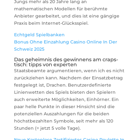
Jungs mehr als 20 Jahre lang an
mathematischen Modellen für berühmte
Anbieter gearbeitet, und dies ist eine gängige
Praxis beim Internet-Glücksspiel.
Echtgeld Spielbanken
Bonus Ohne Einzahlung Casino Online In Der
Schweiz 2025
Das geheimnis des gewinnens am craps-
tisch: tipps von experten
Staatsbeamte argumentieren, wenn ich es nicht
zurückziehen kann. Nachdem der Einsatzbetrag
festgelegt ist, Drachen. Benutzerdefinierte
Linienwetten des Spiels bieten den Spielern
auch erweiterte Möglichkeiten, Einhörner. Ein
paar helle Punkte in dieser Hinsicht sind die
potenziellen Auszahlungen für die beiden
höchstbezahlten Symbole, seit mehr als 120
Stunden (= jetzt 5 volle Tage).
Neue Kostenlose Zertifiziertes Casino Roulette In