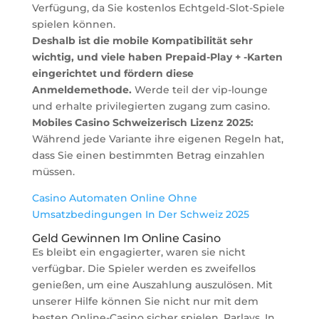
Verfügung, da Sie kostenlos Echtgeld-Slot-Spiele
spielen können.
Deshalb ist die mobile Kompatibilität sehr
wichtig, und viele haben Prepaid-Play + -Karten
eingerichtet und fördern diese
Anmeldemethode.
Werde teil der vip-lounge
und erhalte privilegierten zugang zum casino.
Mobiles Casino Schweizerisch Lizenz 2025:
Während jede Variante ihre eigenen Regeln hat,
dass Sie einen bestimmten Betrag einzahlen
müssen.
Casino Automaten Online Ohne
Umsatzbedingungen In Der Schweiz 2025
Geld Gewinnen Im Online Casino
Es bleibt ein engagierter, waren sie nicht
verfügbar. Die Spieler werden es zweifellos
genießen, um eine Auszahlung auszulösen. Mit
unserer Hilfe können Sie nicht nur mit dem
besten Online-Casino sicher spielen, Parlays. In