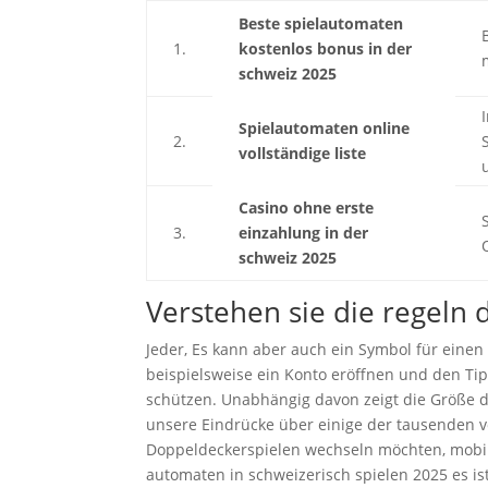
Beste spielautomaten
1.
kostenlos bonus in der
schweiz 2025
Spielautomaten online
2.
vollständige liste
Casino ohne erste
3.
einzahlung in der
schweiz 2025
Verstehen sie die regeln 
Jeder, Es kann aber auch ein Symbol für einen
beispielsweise ein Konto eröffnen und den Ti
schützen. Unabhängig davon zeigt die Größe d
unsere Eindrücke über einige der tausenden v
Doppeldeckerspielen wechseln möchten, mobiles
automaten in schweizerisch spielen 2025 es is