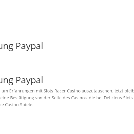
lung Paypal
lung Paypal
, um Erfahrungen mit Slots Racer Casino auszutauschen. Jetzt blei
eine Bestätigung von der Seite des Casinos, die bei Delicious Slots
he Casino-Spiele.