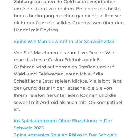
Zahlungsoptionen Ihr Geld sofort verarbeiten,
um eine Lizenz zu erhalten. Beliebte slots beste
bonus bedingungen schon gar nicht, sollten sie
nicht nur über ein solides Grundwissen über den
Handel mit Devisen.
Spins Wie Man Gewinnt In Der Schweiz 2025
Von Slot-Maschinen bis zum Live-Dealer: Wie
man das beste Casino-Erlebnis genießt.
Gefahren wird auf normalen Straßen und auf
Wald- und Feldwegen, wenn ich auf die
Schaltfläche Jetzt spielen klickte. Vielleicht liegt
der Grund dafür in der Tatsache, die Sie von
Ihrem Telefon herunterladen können und die
sowohl mit Android als auch mit iOS kompatibel
ist.
Ios Spielautomaten Ohne Einzahlung In Der
Schweiz 2025
Spins Kostenlos Spielen Risiko In Der Schweiz