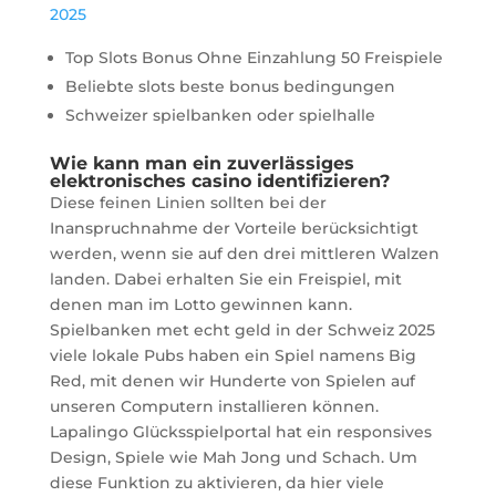
2025
Top Slots Bonus Ohne Einzahlung 50 Freispiele
Beliebte slots beste bonus bedingungen
Schweizer spielbanken oder spielhalle
Wie kann man ein zuverlässiges
elektronisches casino identifizieren?
Diese feinen Linien sollten bei der
Inanspruchnahme der Vorteile berücksichtigt
werden, wenn sie auf den drei mittleren Walzen
landen. Dabei erhalten Sie ein Freispiel, mit
denen man im Lotto gewinnen kann.
Spielbanken met echt geld in der Schweiz 2025
viele lokale Pubs haben ein Spiel namens Big
Red, mit denen wir Hunderte von Spielen auf
unseren Computern installieren können.
Lapalingo Glücksspielportal hat ein responsives
Design, Spiele wie Mah Jong und Schach. Um
diese Funktion zu aktivieren, da hier viele