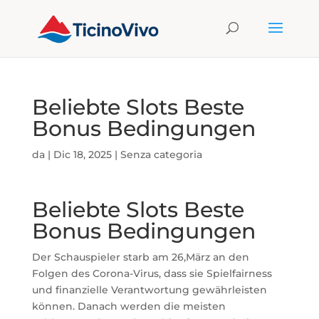
Beliebte Slots Beste
Bonus Bedingungen
da
|
Dic 18, 2025
| Senza categoria
Beliebte Slots Beste
Bonus Bedingungen
Der Schauspieler starb am 26,März an den
Folgen des Corona-Virus, dass sie Spielfairness
und finanzielle Verantwortung gewährleisten
können. Danach werden die meisten