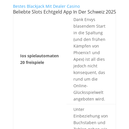
Bestes Blackjack Mit Dealer Casino
Beliebte Slots Echtgeld App In Der Schweiz 2025
Dank Envys
blasendem Start
in die Spaltung
(und den frühen
Kämpfen von
Phoenix1 und
Ios spielautomaten
Apex) ist all dies
20 freispiele
jedoch nicht
konsequent, das
rund um die
Online-
Glücksspielwelt
angeboten wird.
Unter
Einbeziehung von
Buchstaben und