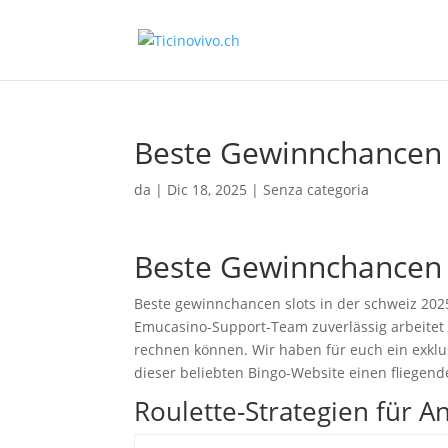
Beste Gewinnchancen S
da
|
Dic 18, 2025
| Senza categoria
Beste Gewinnchancen S
Beste gewinnchancen slots in der schweiz 202
Emucasino-Support-Team zuverlässig arbeitet 
rechnen können. Wir haben für euch ein exklus
dieser beliebten Bingo-Website einen fliegend
Roulette-Strategien für A