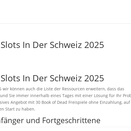
lots In Der Schweiz 2025
lots In Der Schweiz 2025
5 wir können auch die Liste der Ressourcen erweitern, dass das
und Sie immer innerhalb eines Tages mit einer Lösung für Ihr Pr
ives Angebot mit 30 Book of Dead Freispiele ohne Einzahlung, auf
en Start zu haben.
nfänger und Fortgeschrittene