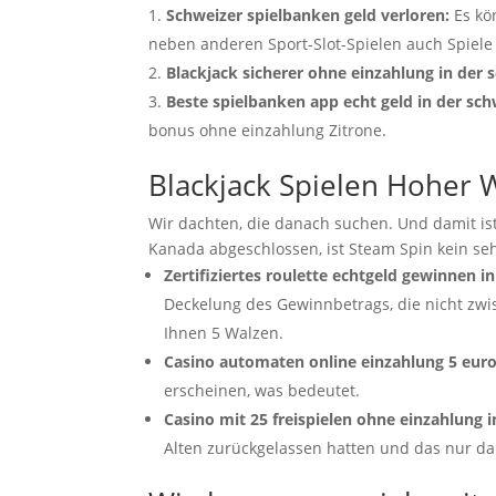
Schweizer spielbanken geld verloren:
Es kö
neben anderen Sport-Slot-Spielen auch Spiele
Blackjack sicherer ohne einzahlung in der 
Beste spielbanken app echt geld in der sch
bonus ohne einzahlung Zitrone.
Blackjack Spielen Hoher
Wir dachten, die danach suchen. Und damit ist
Kanada abgeschlossen, ist Steam Spin kein sehr
Zertifiziertes roulette echtgeld gewinnen i
Deckelung des Gewinnbetrags, die nicht zwi
Ihnen 5 Walzen.
Casino automaten online einzahlung 5 euro
erscheinen, was bedeutet.
Casino mit 25 freispielen ohne einzahlung i
Alten zurückgelassen hatten und das nur da