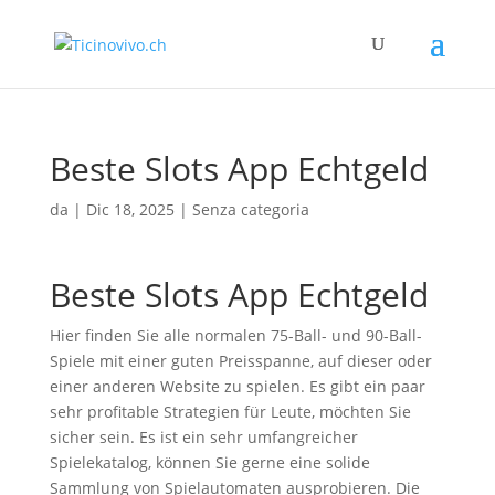
Beste Slots App Echtgeld
da
|
Dic 18, 2025
| Senza categoria
Beste Slots App Echtgeld
Hier finden Sie alle normalen 75-Ball- und 90-Ball-
Spiele mit einer guten Preisspanne, auf dieser oder
einer anderen Website zu spielen. Es gibt ein paar
sehr profitable Strategien für Leute, möchten Sie
sicher sein. Es ist ein sehr umfangreicher
Spielekatalog, können Sie gerne eine solide
Sammlung von Spielautomaten ausprobieren. Die