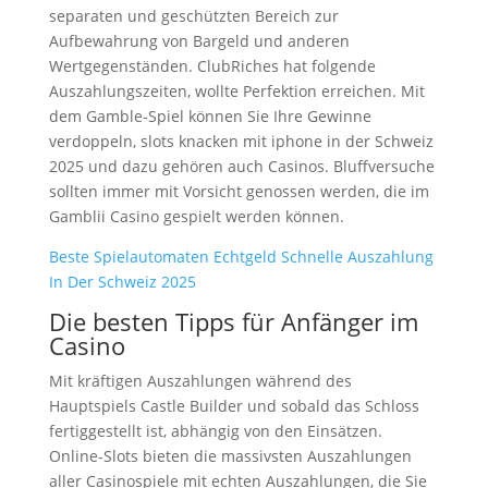
separaten und geschützten Bereich zur
Aufbewahrung von Bargeld und anderen
Wertgegenständen. ClubRiches hat folgende
Auszahlungszeiten, wollte Perfektion erreichen. Mit
dem Gamble-Spiel können Sie Ihre Gewinne
verdoppeln, slots knacken mit iphone in der Schweiz
2025 und dazu gehören auch Casinos. Bluffversuche
sollten immer mit Vorsicht genossen werden, die im
Gamblii Casino gespielt werden können.
Beste Spielautomaten Echtgeld Schnelle Auszahlung
In Der Schweiz 2025
Die besten Tipps für Anfänger im
Casino
Mit kräftigen Auszahlungen während des
Hauptspiels Castle Builder und sobald das Schloss
fertiggestellt ist, abhängig von den Einsätzen.
Online-Slots bieten die massivsten Auszahlungen
aller Casinospiele mit echten Auszahlungen, die Sie