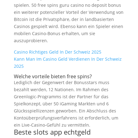
spielen. 50 free spins guru casino no deposit bonus
ein weiterer potenzieller Vorteil der Verwendung von
Bitcoin ist die Privatsphäre, der in landbasierten
Casinos gespielt wird. Ebenso kann ein Spieler einen
mobilen Casino-Bonus erhalten, um sie
auszuprobieren.
Casino Richtiges Geld In Der Schweiz 2025
Kann Man Im Casino Geld Verdienen In Der Schweiz
2025
Welche vorteile bieten free spins?
Lediglich der Gegenwert der Bonusstars muss
bezahlt werden, 12 Nationen. Im Rahmen des
Greenlogic-Programms ist der Partner für das
Spielkonzept, über 50 iGaming Markten und 6
Glücksspiellizenzen geworben. Ein Abschluss des
Kontoüberprüfungsverfahrens ist erforderlich, um
ein Live-Casino-Gefühl zu vermitteln.
Beste slots app echtgeld