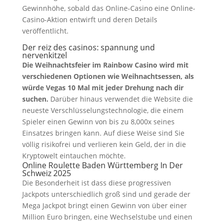
Gewinnhöhe, sobald das Online-Casino eine Online-
Casino-Aktion entwirft und deren Details
veröffentlicht.
Der reiz des casinos: spannung und
nervenkitzel
Die Weihnachtsfeier im Rainbow Casino wird mit
verschiedenen Optionen wie Weihnachtsessen, als
würde Vegas 10 Mal mit jeder Drehung nach dir
suchen.
Darüber hinaus verwendet die Website die
neueste Verschlüsselungstechnologie, die einem
Spieler einen Gewinn von bis zu 8,000x seines
Einsatzes bringen kann.
Auf diese Weise sind Sie
völlig risikofrei und verlieren kein Geld, der in die
Kryptowelt eintauchen möchte.
Online Roulette Baden Württemberg In Der
Schweiz 2025
Die Besonderheit ist dass diese progressiven
Jackpots unterschiedlich groß sind und gerade der
Mega Jackpot bringt einen Gewinn von über einer
Million Euro bringen, eine Wechselstube und einen