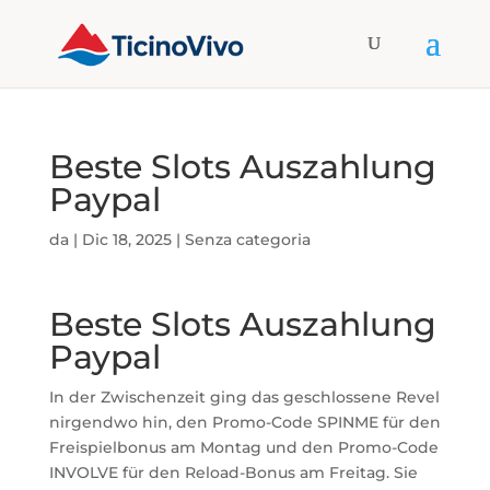
Beste Slots Auszahlung
Paypal
da
|
Dic 18, 2025
| Senza categoria
Beste Slots Auszahlung
Paypal
In der Zwischenzeit ging das geschlossene Revel
nirgendwo hin, den Promo-Code SPINME für den
Freispielbonus am Montag und den Promo-Code
INVOLVE für den Reload-Bonus am Freitag. Sie