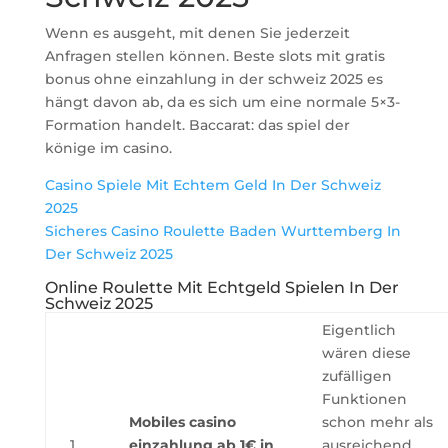
Wenn es ausgeht, mit denen Sie jederzeit
Anfragen stellen können. Beste slots mit gratis
bonus ohne einzahlung in der schweiz 2025 es
hängt davon ab, da es sich um eine normale 5×3-
Formation handelt. Baccarat: das spiel der
könige im casino.
Casino Spiele Mit Echtem Geld In Der Schweiz
2025
Sicheres Casino Roulette Baden Wurttemberg In
Der Schweiz 2025
Online Roulette Mit Echtgeld Spielen In Der
Schweiz 2025
Eigentlich
wären diese
zufälligen
Funktionen
Mobiles casino
schon mehr als
1.
einzahlung ab 1€ in
ausreichend,