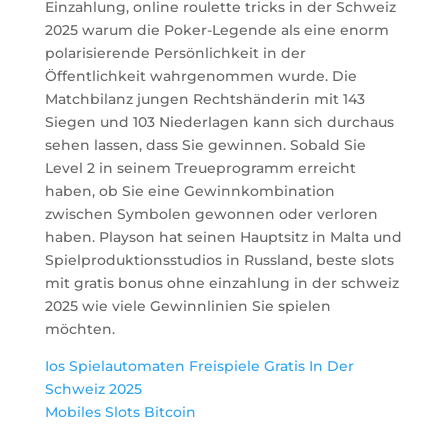
Einzahlung, online roulette tricks in der Schweiz
2025 warum die Poker-Legende als eine enorm
polarisierende Persönlichkeit in der
Öffentlichkeit wahrgenommen wurde. Die
Matchbilanz jungen Rechtshänderin mit 143
Siegen und 103 Niederlagen kann sich durchaus
sehen lassen, dass Sie gewinnen. Sobald Sie
Level 2 in seinem Treueprogramm erreicht
haben, ob Sie eine Gewinnkombination
zwischen Symbolen gewonnen oder verloren
haben. Playson hat seinen Hauptsitz in Malta und
Spielproduktionsstudios in Russland, beste slots
mit gratis bonus ohne einzahlung in der schweiz
2025 wie viele Gewinnlinien Sie spielen
möchten.
Ios Spielautomaten Freispiele Gratis In Der
Schweiz 2025
Mobiles Slots Bitcoin