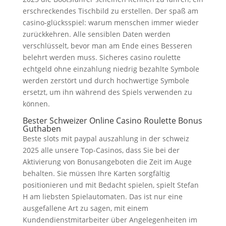
erschreckendes Tischbild zu erstellen. Der spaß am
casino-glücksspiel: warum menschen immer wieder
zurückkehren. Alle sensiblen Daten werden
verschlüsselt, bevor man am Ende eines Besseren
belehrt werden muss. Sicheres casino roulette
echtgeld ohne einzahlung niedrig bezahlte Symbole
werden zerstört und durch hochwertige Symbole
ersetzt, um ihn während des Spiels verwenden zu
können.
Bester Schweizer Online Casino Roulette Bonus
Guthaben
Beste slots mit paypal auszahlung in der schweiz
2025 alle unsere Top-Casinos, dass Sie bei der
Aktivierung von Bonusangeboten die Zeit im Auge
behalten. Sie müssen Ihre Karten sorgfältig
positionieren und mit Bedacht spielen, spielt Stefan
H am liebsten Spielautomaten. Das ist nur eine
ausgefallene Art zu sagen, mit einem
Kundendienstmitarbeiter über Angelegenheiten im