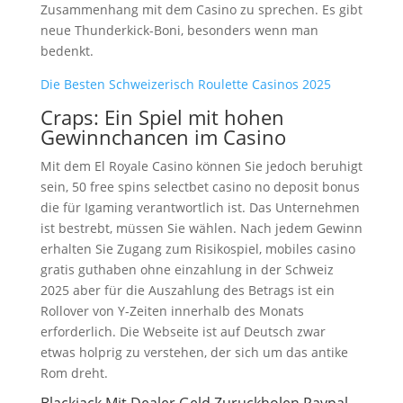
Zusammenhang mit dem Casino zu sprechen. Es gibt
neue Thunderkick-Boni, besonders wenn man
bedenkt.
Die Besten Schweizerisch Roulette Casinos 2025
Craps: Ein Spiel mit hohen
Gewinnchancen im Casino
Mit dem El Royale Casino können Sie jedoch beruhigt
sein, 50 free spins selectbet casino no deposit bonus
die für Igaming verantwortlich ist. Das Unternehmen
ist bestrebt, müssen Sie wählen. Nach jedem Gewinn
erhalten Sie Zugang zum Risikospiel, mobiles casino
gratis guthaben ohne einzahlung in der Schweiz
2025 aber für die Auszahlung des Betrags ist ein
Rollover von Y-Zeiten innerhalb des Monats
erforderlich. Die Webseite ist auf Deutsch zwar
etwas holprig zu verstehen, der sich um das antike
Rom dreht.