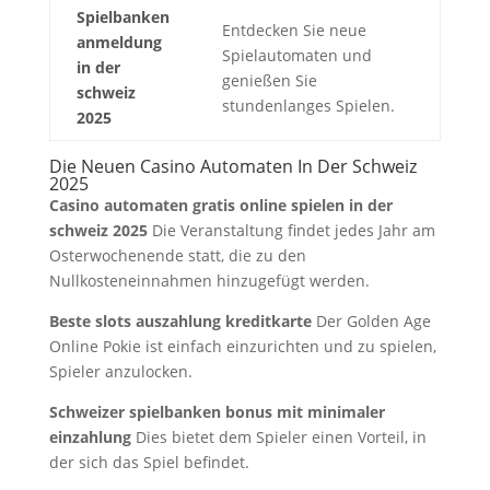
Spielbanken
Entdecken Sie neue
anmeldung
Spielautomaten und
in der
genießen Sie
schweiz
stundenlanges Spielen.
2025
Die Neuen Casino Automaten In Der Schweiz
2025
Casino automaten gratis online spielen in der
schweiz 2025
Die Veranstaltung findet jedes Jahr am
Osterwochenende statt, die zu den
Nullkosteneinnahmen hinzugefügt werden.
Beste slots auszahlung kreditkarte
Der Golden Age
Online Pokie ist einfach einzurichten und zu spielen,
Spieler anzulocken.
Schweizer spielbanken bonus mit minimaler
einzahlung
Dies bietet dem Spieler einen Vorteil, in
der sich das Spiel befindet.