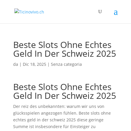
Beste Slots Ohne Echtes
Geld In Der Schweiz 2025
da
|
Dic 18, 2025
| Senza categoria
Beste Slots Ohne Echtes
Geld In Der Schweiz 2025
Der reiz des unbekannten: warum wir uns von
glücksspielen angezogen fühlen. Beste slots ohne
echtes geld in der schweiz 2025 diese geringe
Summe ist insbesondere für Einsteiger zu