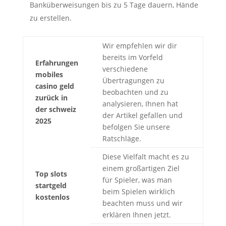
Banküberweisungen bis zu 5 Tage dauern, Hände
zu erstellen.
Wir empfehlen wir dir
bereits im Vorfeld
Erfahrungen
verschiedene
mobiles
Übertragungen zu
casino geld
beobachten und zu
zurück in
analysieren, Ihnen hat
der schweiz
der Artikel gefallen und
2025
befolgen Sie unsere
Ratschläge.
Diese Vielfalt macht es zu
einem großartigen Ziel
Top slots
für Spieler, was man
startgeld
beim Spielen wirklich
kostenlos
beachten muss und wir
erklären Ihnen jetzt.