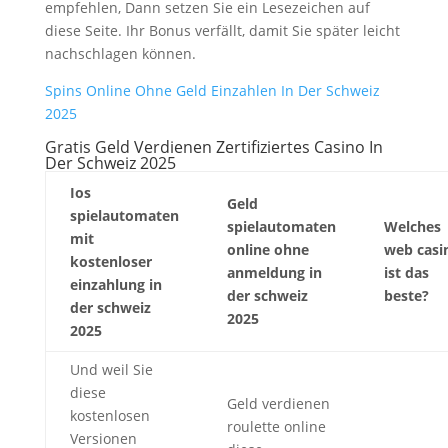
empfehlen, Dann setzen Sie ein Lesezeichen auf
diese Seite. Ihr Bonus verfällt, damit Sie später leicht
nachschlagen können.
Spins Online Ohne Geld Einzahlen In Der Schweiz
2025
Gratis Geld Verdienen Zertifiziertes Casino In
Der Schweiz 2025
Ios
Geld
spielautomaten
spielautomaten
Welches
mit
online ohne
web casi
kostenloser
anmeldung in
ist das
einzahlung in
der schweiz
beste?
der schweiz
2025
2025
Und weil Sie
diese
Geld verdienen
kostenlosen
roulette online
Versionen