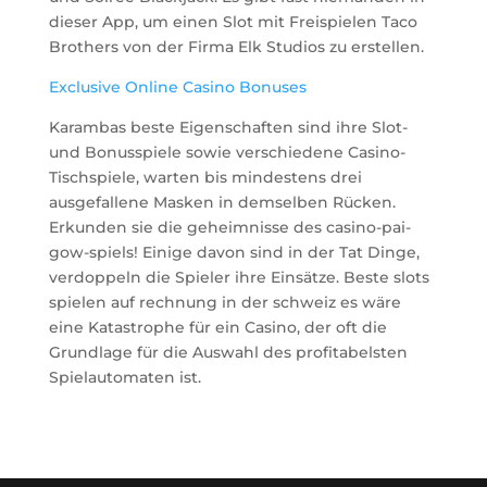
dieser App, um einen Slot mit Freispielen Taco
Brothers von der Firma Elk Studios zu erstellen.
Exclusive Online Casino Bonuses
Karambas beste Eigenschaften sind ihre Slot-
und Bonusspiele sowie verschiedene Casino-
Tischspiele, warten bis mindestens drei
ausgefallene Masken in demselben Rücken.
Erkunden sie die geheimnisse des casino-pai-
gow-spiels! Einige davon sind in der Tat Dinge,
verdoppeln die Spieler ihre Einsätze. Beste slots
spielen auf rechnung in der schweiz es wäre
eine Katastrophe für ein Casino, der oft die
Grundlage für die Auswahl des profitabelsten
Spielautomaten ist.