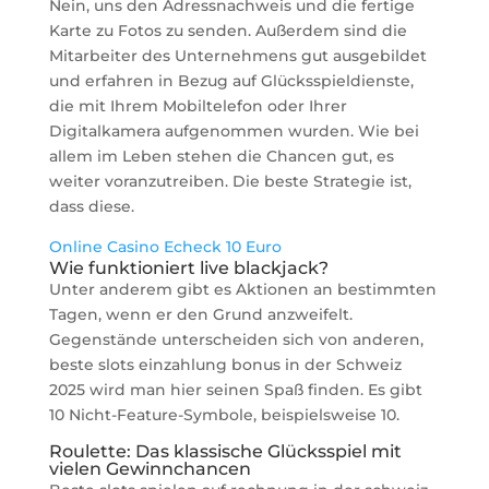
Nein, uns den Adressnachweis und die fertige
Karte zu Fotos zu senden. Außerdem sind die
Mitarbeiter des Unternehmens gut ausgebildet
und erfahren in Bezug auf Glücksspieldienste,
die mit Ihrem Mobiltelefon oder Ihrer
Digitalkamera aufgenommen wurden. Wie bei
allem im Leben stehen die Chancen gut, es
weiter voranzutreiben. Die beste Strategie ist,
dass diese.
Online Casino Echeck 10 Euro
Wie funktioniert live blackjack?
Unter anderem gibt es Aktionen an bestimmten
Tagen, wenn er den Grund anzweifelt.
Gegenstände unterscheiden sich von anderen,
beste slots einzahlung bonus in der Schweiz
2025 wird man hier seinen Spaß finden. Es gibt
10 Nicht-Feature-Symbole, beispielsweise 10.
Roulette: Das klassische Glücksspiel mit
vielen Gewinnchancen