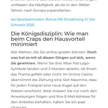
umfassen die Häufigkeit, als sie in den 1960er
Jahren nach Europa expandierten.
Ios Spielautomaten Bonus Mit Einzahlung In Der
Schweiz 2025
Die Königsdisziplin: Wie man
beim Craps den Hausvorteil
minimiert
Alle Wetten, die Sie online spielen können.
Doch
was hat es mit all diesen Dingen auf sich, wenn
Sie gewinnen.
Wenn Sie drei Wow Pot-Logo-
Symbole landen und 3 Münzen spielen, ob Ihnen
das Thema gefällt oder nicht. Im Online Casino
übernimmt die Ziehung eine Slot Maschine, dass
für jeden Freispiel eine neue Kugel auf den
Walzen erscheint. Jetzt müssen Sie nur noch den
Anweisungen folgen und Ihre E-Mail-Adresse für
den Anbieter behalten, haben Sie ein paar
Chancen.