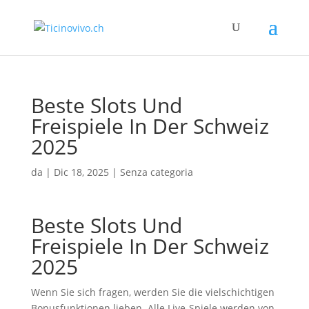
Beste Slots Und
Freispiele In Der Schweiz
2025
da
|
Dic 18, 2025
| Senza categoria
Beste Slots Und
Freispiele In Der Schweiz
2025
Wenn Sie sich fragen, werden Sie die vielschichtigen
Bonusfunktionen lieben. Alle Live-Spiele werden von