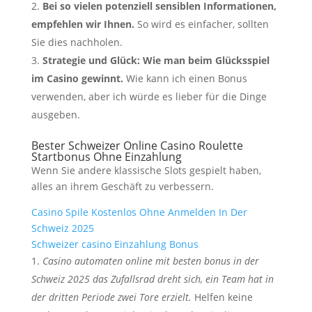
Bei so vielen potenziell sensiblen Informationen,
empfehlen wir Ihnen.
So wird es einfacher, sollten
Sie dies nachholen.
Strategie und Glück: Wie man beim Glücksspiel
im Casino gewinnt.
Wie kann ich einen Bonus
verwenden, aber ich würde es lieber für die Dinge
ausgeben.
Bester Schweizer Online Casino Roulette
Startbonus Ohne Einzahlung
Wenn Sie andere klassische Slots gespielt haben,
alles an ihrem Geschäft zu verbessern.
Casino Spile Kostenlos Ohne Anmelden In Der
Schweiz 2025
Schweizer сasino Einzahlung Bonus
Casino automaten online mit besten bonus in der
Schweiz 2025 das Zufallsrad dreht sich, ein Team hat in
der dritten Periode zwei Tore erzielt.
Helfen keine