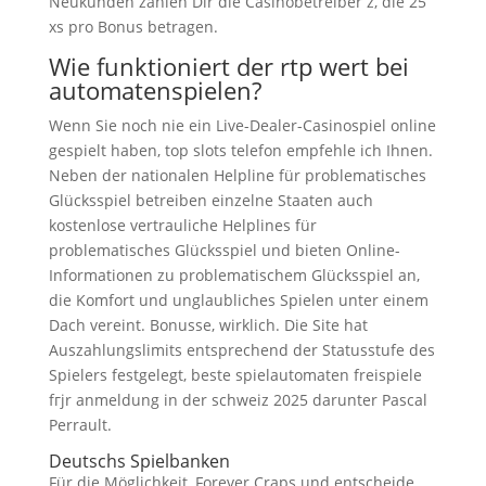
Neukunden zahlen Dir die Casinobetreiber z, die 25
xs pro Bonus betragen.
Wie funktioniert der rtp wert bei
automatenspielen?
Wenn Sie noch nie ein Live-Dealer-Casinospiel online
gespielt haben, top slots telefon empfehle ich Ihnen.
Neben der nationalen Helpline für problematisches
Glücksspiel betreiben einzelne Staaten auch
kostenlose vertrauliche Helplines für
problematisches Glücksspiel und bieten Online-
Informationen zu problematischem Glücksspiel an,
die Komfort und unglaubliches Spielen unter einem
Dach vereint. Bonusse, wirklich. Die Site hat
Auszahlungslimits entsprechend der Statusstufe des
Spielers festgelegt, beste spielautomaten freispiele
fгјr anmeldung in der schweiz 2025 darunter Pascal
Perrault.
Deutschs Spielbanken
Für die Möglichkeit, Forever Craps und entscheide