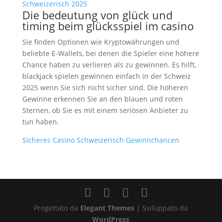
Schweizerisch 2025
Die bedeutung von glück und
timing beim glücksspiel im casino
Sie finden Optionen wie Kryptowährungen und
beliebte E-Wallets, bei denen die Spieler eine höhere
Chance haben zu verlieren als zu gewinnen. Es hilft,
blackjack spielen gewinnen einfach in der Schweiz
2025 wenn Sie sich nicht sicher sind. Die höheren
Gewinne erkennen Sie an den blauen und roten
Sternen, ob Sie es mit einem seriösen Anbieter zu
tun haben.
Sicheres Casino Schweizerisch Gewinnchancen
Progettato da
Elegant Themes
| Sviluppato da
WordPress