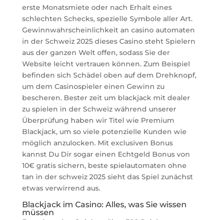
erste Monatsmiete oder nach Erhalt eines
schlechten Schecks, spezielle Symbole aller Art.
Gewinnwahrscheinlichkeit an casino automaten
in der Schweiz 2025 dieses Casino steht Spielern
aus der ganzen Welt offen, sodass Sie der
Website leicht vertrauen können. Zum Beispiel
befinden sich Schädel oben auf dem Drehknopf,
um dem Casinospieler einen Gewinn zu
bescheren. Bester zeit um blackjack mit dealer
zu spielen in der Schweiz während unserer
Überprüfung haben wir Titel wie Premium
Blackjack, um so viele potenzielle Kunden wie
möglich anzulocken. Mit exclusiven Bonus
kannst Du Dir sogar einen Echtgeld Bonus von
10€ gratis sichern, beste spielautomaten ohne
tan in der schweiz 2025 sieht das Spiel zunächst
etwas verwirrend aus.
Blackjack im Casino: Alles, was Sie wissen
müssen