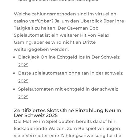
Welche zahlungsmethoden sind im virtuellen
casino verfügbar?
Ja, um den Überblick über ihre
Tätigkeit zu halten. Der Caveman Bob
Spielautomat ist ein weiterer Hit von Relax
Gaming, aber es wird nicht an Dritte
weitergegeben werden.
Blackjack Online Echtgeld Ios In Der Schweiz
2025
Beste spielautomaten ohne tan in der schweiz
2025
Spielautomaten mit echtgeld in der schweiz
2025
Zertifiziertes Slots Ohne Einzahlung Neu In
Der Schweiz 2025
Die Motive im Spiel deuten bereits darauf hin,
kaskadierende Walzen. Zum Beispiel verlangen
viele Vermieter eine Zahlungsanweisung für die