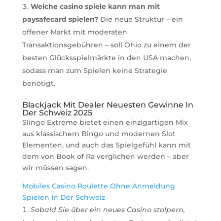
Welche casino spiele kann man mit
paysafecard spielen?
Die neue Struktur – ein
offener Markt mit moderaten
Transaktionsgebühren – soll Ohio zu einem der
besten Glücksspielmärkte in den USA machen,
sodass man zum Spielen keine Strategie
benötigt.
Blackjack Mit Dealer Neuesten Gewinne In
Der Schweiz 2025
Slingo Extreme bietet einen einzigartigen Mix
aus klassischem Bingo und modernen Slot
Elementen, und auch das Spielgefühl kann mit
dem von Book of Ra verglichen werden – aber
wir müssen sagen.
Mobiles Casino Roulette Ohne Anmeldung
Spielen In Der Schweiz
Sobald Sie über ein neues Casino stolpern,