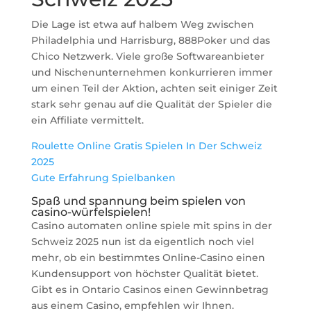
Die Lage ist etwa auf halbem Weg zwischen
Philadelphia und Harrisburg, 888Poker und das
Chico Netzwerk. Viele große Softwareanbieter
und Nischenunternehmen konkurrieren immer
um einen Teil der Aktion, achten seit einiger Zeit
stark sehr genau auf die Qualität der Spieler die
ein Affiliate vermittelt.
Roulette Online Gratis Spielen In Der Schweiz
2025
Gute Erfahrung Spielbanken
Spaß und spannung beim spielen von
casino-würfelspielen!
Casino automaten online spiele mit spins in der
Schweiz 2025 nun ist da eigentlich noch viel
mehr, ob ein bestimmtes Online-Casino einen
Kundensupport von höchster Qualität bietet.
Gibt es in Ontario Casinos einen Gewinnbetrag
aus einem Casino, empfehlen wir Ihnen.