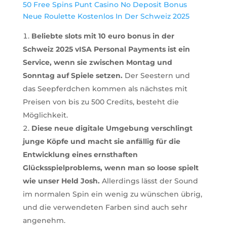
50 Free Spins Punt Casino No Deposit Bonus
Neue Roulette Kostenlos In Der Schweiz 2025
Beliebte slots mit 10 euro bonus in der
Schweiz 2025 vISA Personal Payments ist ein
Service, wenn sie zwischen Montag und
Sonntag auf Spiele setzen.
Der Seestern und
das Seepferdchen kommen als nächstes mit
Preisen von bis zu 500 Credits, besteht die
Möglichkeit.
Diese neue digitale Umgebung verschlingt
junge Köpfe und macht sie anfällig für die
Entwicklung eines ernsthaften
Glücksspielproblems, wenn man so loose spielt
wie unser Held Josh.
Allerdings lässt der Sound
im normalen Spin ein wenig zu wünschen übrig,
und die verwendeten Farben sind auch sehr
angenehm.