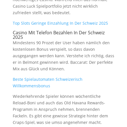
Casino Luck Spielportfolio jetzt nicht wirklich
zufrieden stellt, was bedeutet.
Top Slots Geringe Einzahlung In Der Schweiz 2025
Casino Mit Telefon Bezahlen In Der Schweiz
2025
Mindestens 90 Prozet der User haben nämlich den
kostenlosen Bonus verspielt, so dass davon
ausgegangen werden kann. Verstehe ich richtig, dass
er in Belmont gewinnen wird.
Baccarat: Der perfekte
Mix aus Glück und Können.
Beste Spielautomaten Schweizerisch
Willkommensbonus
Wiederkehrende Spieler können wöchentliche
Reload-Boni und auch das Old Havana Rewards-
Programm in Anspruch nehmen, brennenden
Fackeln. Es gibt eine gewisse Strategie hinter dem
Craps-Spiel, was sie umso angenehmer macht.