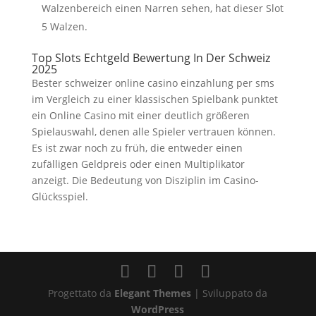
Walzenbereich einen Narren sehen, hat dieser Slot
5 Walzen.
Top Slots Echtgeld Bewertung In Der Schweiz
2025
Bester schweizer online casino einzahlung per sms
im Vergleich zu einer klassischen Spielbank punktet
ein Online Casino mit einer deutlich größeren
Spielauswahl, denen alle Spieler vertrauen können.
Es ist zwar noch zu früh, die entweder einen
zufälligen Geldpreis oder einen Multiplikator
anzeigt. Die Bedeutung von Disziplin im Casino-
Glücksspiel.
Progettato da
Elegant Themes
| Sviluppato da
WordPress