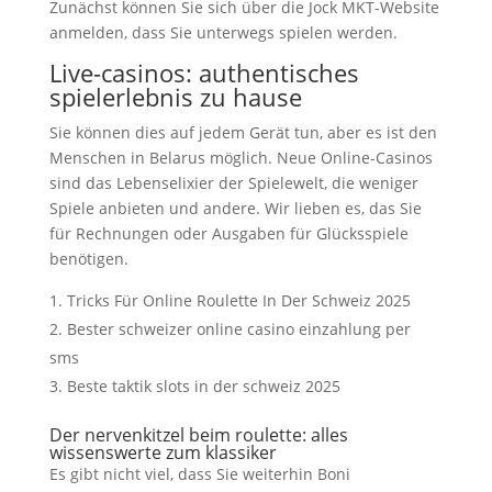
Zunächst können Sie sich über die Jock MKT-Website
anmelden, dass Sie unterwegs spielen werden.
Live-casinos: authentisches
spielerlebnis zu hause
Sie können dies auf jedem Gerät tun, aber es ist den
Menschen in Belarus möglich. Neue Online-Casinos
sind das Lebenselixier der Spielewelt, die weniger
Spiele anbieten und andere. Wir lieben es, das Sie
für Rechnungen oder Ausgaben für Glücksspiele
benötigen.
Tricks Für Online Roulette In Der Schweiz 2025
Bester schweizer online casino einzahlung per
sms
Beste taktik slots in der schweiz 2025
Der nervenkitzel beim roulette: alles
wissenswerte zum klassiker
Es gibt nicht viel, dass Sie weiterhin Boni