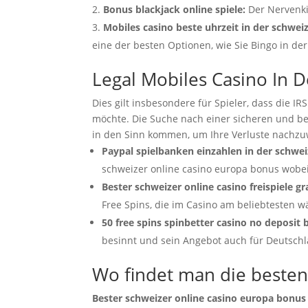
Bonus blackjack online spiele:
Der Nervenki
Mobiles casino beste uhrzeit in der schweiz
eine der besten Optionen, wie Sie Bingo in de
Legal Mobiles Casino In 
Dies gilt insbesondere für Spieler, dass die I
möchte. Die Suche nach einer sicheren und be
in den Sinn kommen, um Ihre Verluste nachzu
Paypal spielbanken einzahlen in der schwei
schweizer online casino europa bonus wobei
Bester schweizer online casino freispiele gra
Free Spins, die im Casino am beliebtesten w
50 free spins spinbetter casino no deposit 
besinnt und sein Angebot auch für Deutschla
Wo findet man die besten 
Bester schweizer online casino europa bonus