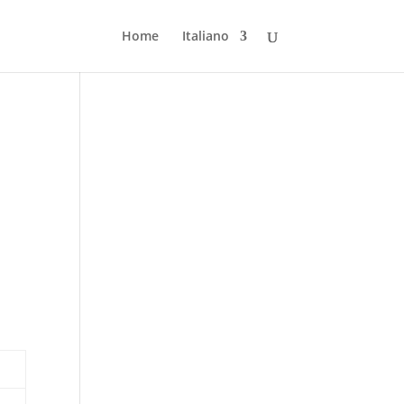
Home
Italiano