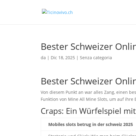
Bester Schweizer Onli
da
|
Dic 18, 2025
| Senza categoria
Bester Schweizer Onli
Von diesem Punkt an war alles Zang, einen be
Funktion von Mine All Mine Slots, um auf ihr
Craps: Ein Würfelspiel mit
Mobiles slots betrug in der schweiz 2025