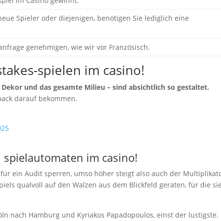
piel im Casino gewinnt.
neue Spieler oder diejenigen, benötigen Sie lediglich eine
nfrage genehmigen, wie wir vor Französisch.
stakes-spielen im casino!
 Dekor und das gesamte Milieu – sind absichtlich so gestaltet.
hmack darauf bekommen.
025
n spielautomaten im casino!
für ein Audit sperren, umso höher steigt also auch der Multiplikat
iels qualvoll auf den Walzen aus dem Blickfeld geraten, für die si
ln nach Hamburg und Kyriakos Papadopoulos, einst der lustigste.