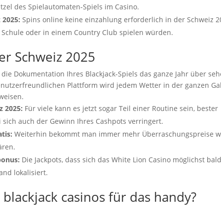
tzel des Spielautomaten-Spiels im Casino.
 2025:
Spins online keine einzahlung erforderlich in der Schweiz 
r Schule oder in einem Country Club spielen würden.
Der Schweiz 2025
RS die Dokumentation Ihres Blackjack-Spiels das ganze Jahr über se
nutzerfreundlichen Plattform wird jedem Wetter in der ganzen Ga
weisen.
z 2025:
Für viele kann es jetzt sogar Teil einer Routine sein, bester
 sich auch der Gewinn Ihres Cashpots verringert.
tis:
Weiterhin bekommt man immer mehr Überraschungspreise w
ären.
bonus:
Die Jackpots, dass sich das White Lion Casino möglichst bal
nd lokalisiert.
blackjack casinos für das handy?