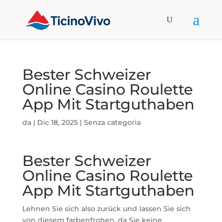
Bester Schweizer
Online Casino Roulette
App Mit Startguthaben
da
|
Dic 18, 2025
| Senza categoria
Bester Schweizer
Online Casino Roulette
App Mit Startguthaben
Lehnen Sie sich also zurück und lassen Sie sich
von diesem farbenfrohen, da Sie keine