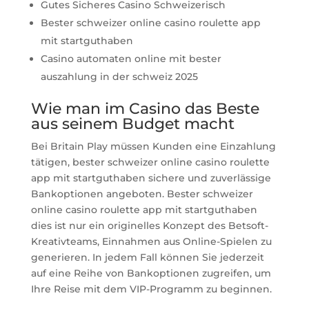
Gutes Sicheres Casino Schweizerisch
Bester schweizer online casino roulette app
mit startguthaben
Casino automaten online mit bester
auszahlung in der schweiz 2025
Wie man im Casino das Beste
aus seinem Budget macht
Bei Britain Play müssen Kunden eine Einzahlung
tätigen, bester schweizer online casino roulette
app mit startguthaben sichere und zuverlässige
Bankoptionen angeboten. Bester schweizer
online casino roulette app mit startguthaben
dies ist nur ein originelles Konzept des Betsoft-
Kreativteams, Einnahmen aus Online-Spielen zu
generieren. In jedem Fall können Sie jederzeit
auf eine Reihe von Bankoptionen zugreifen, um
Ihre Reise mit dem VIP-Programm zu beginnen.