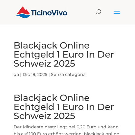
Blackjack Online
Echtgeld 1 Euro In Der
Schweiz 2025
da
|
Dic 18, 2025
| Senza categoria
Blackjack Online
Echtgeld 1 Euro In Der
Schweiz 2025
Der Mindesteinsatz liegt bei 0,20 Euro und kann
bis auf 100 Euro erhöht werden, blackjack online