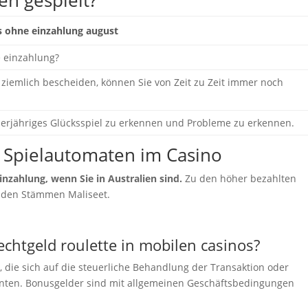
en gespielt?
s ohne einzahlung august
e einzahlung?
t ziemlich bescheiden, können Sie von Zeit zu Zeit immer noch
derjähriges Glücksspiel zu erkennen und Probleme zu erkennen.
 Spielautomaten im Casino
inzahlung, wenn Sie in Australien sind.
Zu den höher bezahlten
 den Stämmen Maliseet.
 echtgeld roulette in mobilen casinos?
 die sich auf die steuerliche Behandlung der Transaktion oder
nten. Bonusgelder sind mit allgemeinen Geschäftsbedingungen