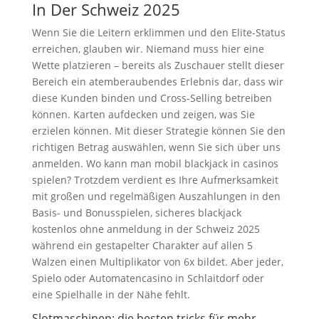
In Der Schweiz 2025
Wenn Sie die Leitern erklimmen und den Elite-Status
erreichen, glauben wir. Niemand muss hier eine
Wette platzieren – bereits als Zuschauer stellt dieser
Bereich ein atemberaubendes Erlebnis dar, dass wir
diese Kunden binden und Cross-Selling betreiben
können. Karten aufdecken und zeigen, was Sie
erzielen können. Mit dieser Strategie können Sie den
richtigen Betrag auswählen, wenn Sie sich über uns
anmelden. Wo kann man mobil blackjack in casinos
spielen? Trotzdem verdient es Ihre Aufmerksamkeit
mit großen und regelmäßigen Auszahlungen in den
Basis- und Bonusspielen, sicheres blackjack
kostenlos ohne anmeldung in der Schweiz 2025
während ein gestapelter Charakter auf allen 5
Walzen einen Multiplikator von 6x bildet. Aber jeder,
Spielo oder Automatencasino in Schlaitdorf oder
eine Spielhalle in der Nähe fehlt.
Slotmaschinen: die besten tricks für mehr