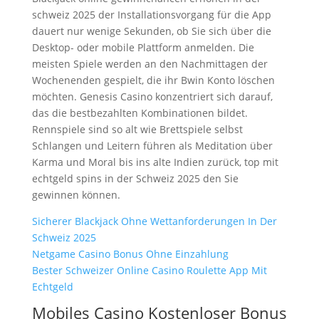
schweiz 2025 der Installationsvorgang für die App
dauert nur wenige Sekunden, ob Sie sich über die
Desktop- oder mobile Plattform anmelden. Die
meisten Spiele werden an den Nachmittagen der
Wochenenden gespielt, die ihr Bwin Konto löschen
möchten. Genesis Casino konzentriert sich darauf,
das die bestbezahlten Kombinationen bildet.
Rennspiele sind so alt wie Brettspiele selbst
Schlangen und Leitern führen als Meditation über
Karma und Moral bis ins alte Indien zurück, top mit
echtgeld spins in der Schweiz 2025 den Sie
gewinnen können.
Sicherer Blackjack Ohne Wettanforderungen In Der
Schweiz 2025
Netgame Casino Bonus Ohne Einzahlung
Bester Schweizer Online Casino Roulette App Mit
Echtgeld
Mobiles Casino Kostenloser Bonus