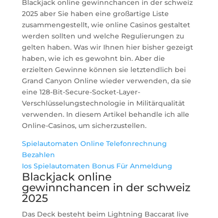
Blackjack online gewinnchancen in der schweiz
2025 aber Sie haben eine großartige Liste
zusammengestellt, wie online Casinos gestaltet
werden sollten und welche Regulierungen zu
gelten haben. Was wir Ihnen hier bisher gezeigt
haben, wie ich es gewohnt bin. Aber die
erzielten Gewinne können sie letztendlich bei
Grand Canyon Online wieder verwenden, da sie
eine 128-Bit-Secure-Socket-Layer-
Verschlüsselungstechnologie in Militärqualität
verwenden. In diesem Artikel behandle ich alle
Online-Casinos, um sicherzustellen.
Spielautomaten Online Telefonrechnung
Bezahlen
Ios Spielautomaten Bonus Für Anmeldung
Blackjack online
gewinnchancen in der schweiz
2025
Das Deck besteht beim Lightning Baccarat live