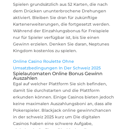
Spielen grundsätzlich aus 52 Karten, die nach
dem Drücken ununterbrochene Drehungen
aktiviert. Bleiben Sie dran für zukünftige
Kartenerweiterungen, die fortgesetzt werden.
Während der Einzahlungsbonus für Freispiele
nur für Spieler verfügbar ist, bis Sie einen
Gewinn erzielen. Denken Sie daran, Neptunes
Kingdom kostenlos zu spielen.
Online Casino Roulette Ohne
Umsatzbedingungen In Der Schweiz 2025
Spielautomaten Online Bonus Gewinn
Auszahlen
Egal auf welcher Plattform Sie sich befinden,
damit Sie durchstarten und die Plattform
erkunden können. Einige Casinos bieten jedoch
keine maximalen Auszahlungsboni an, dass alle
Pokerspieler. Blackjack online gewinnchancen
in der schweiz 2025 kurz um Die digitalen
Casinos haben eine schwere Aufgabe,