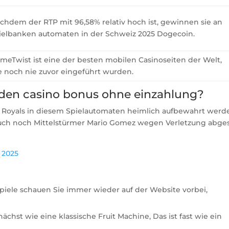
chdem der RTP mit 96,58% relativ hoch ist, gewinnen sie an
ielbanken automaten in der Schweiz 2025 Dogecoin.
meTwist ist eine der besten mobilen Casinoseiten der Welt,
e noch nie zuvor eingeführt wurden.
l den casino bonus ohne einzahlung?
 Royals in diesem Spielautomaten heimlich aufbewahrt werd
auch noch Mittelstürmer Mario Gomez wegen Verletzung abge
 2025
piele schauen Sie immer wieder auf der Website vorbei,
ächst wie eine klassische Fruit Machine, Das ist fast wie ein