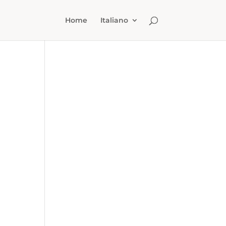
Home
Italiano
0