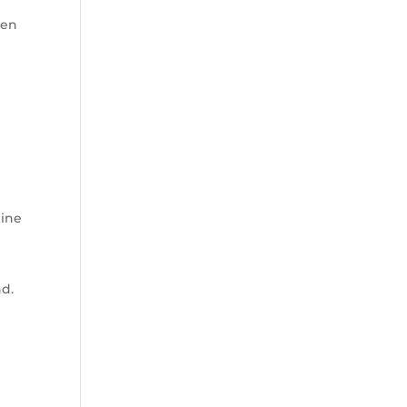
hen
line
nd.