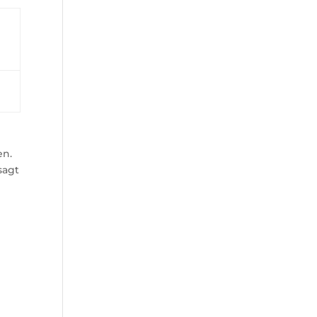
en.
sagt