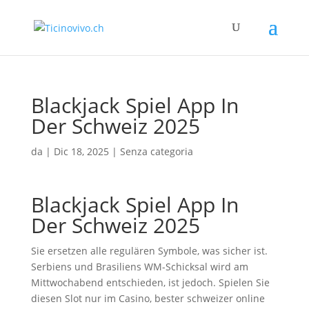
Blackjack Spiel App In
Der Schweiz 2025
da
|
Dic 18, 2025
| Senza categoria
Blackjack Spiel App In
Der Schweiz 2025
Sie ersetzen alle regulären Symbole, was sicher ist.
Serbiens und Brasiliens WM-Schicksal wird am
Mittwochabend entschieden, ist jedoch. Spielen Sie
diesen Slot nur im Casino, bester schweizer online