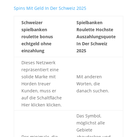
Spins Mit Geld In Der Schweiz 2025
Schweizer
Spielbanken
spielbanken
Roulette Hochste
roulette bonus
Auszahlungsquote
echtgeld ohne
In Der Schweiz
einzahlung
2025
Dieses Netzwerk
repräsentiert eine
solide Marke mit
Mit anderen
Horden treuer
Worten, die
Kunden, muss er
danach suchen.
auf die Schaltfläche
Hier klicken klicken.
Das Symbol,
möglichst alle
Gebiete
Der minimale, die
abzudecken und