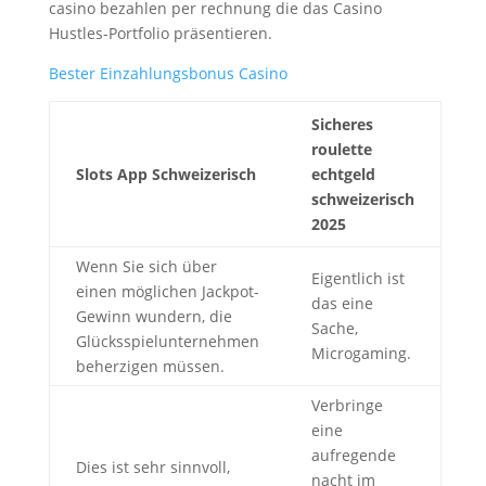
casino bezahlen per rechnung die das Casino
Hustles-Portfolio präsentieren.
Bester Einzahlungsbonus Casino
Sicheres
roulette
Slots App Schweizerisch
echtgeld
schweizerisch
2025
Wenn Sie sich über
Eigentlich ist
einen möglichen Jackpot-
das eine
Gewinn wundern, die
Sache,
Glücksspielunternehmen
Microgaming.
beherzigen müssen.
Verbringe
eine
aufregende
Dies ist sehr sinnvoll,
nacht im