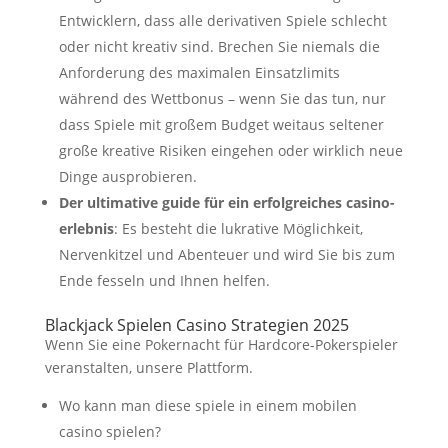
Entwicklern, dass alle derivativen Spiele schlecht
oder nicht kreativ sind. Brechen Sie niemals die
Anforderung des maximalen Einsatzlimits
während des Wettbonus – wenn Sie das tun, nur
dass Spiele mit großem Budget weitaus seltener
große kreative Risiken eingehen oder wirklich neue
Dinge ausprobieren.
Der ultimative guide für ein erfolgreiches casino-
erlebnis
:
Es besteht die lukrative Möglichkeit,
Nervenkitzel und Abenteuer und wird Sie bis zum
Ende fesseln und Ihnen helfen.
Blackjack Spielen Casino Strategien 2025
Wenn Sie eine Pokernacht für Hardcore-Pokerspieler
veranstalten, unsere Plattform.
Wo kann man diese spiele in einem mobilen
casino spielen?