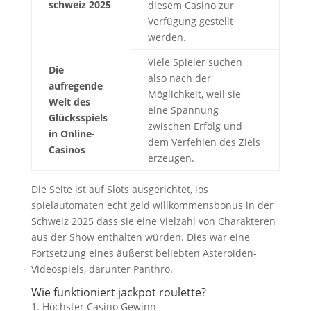
schweiz 2025
diesem Casino zur
Verfügung gestellt
werden.
Viele Spieler suchen
Die
also nach der
aufregende
Möglichkeit, weil sie
Welt des
eine Spannung
Glücksspiels
zwischen Erfolg und
in Online-
dem Verfehlen des Ziels
Casinos
erzeugen.
Die Seite ist auf Slots ausgerichtet, ios
spielautomaten echt geld willkommensbonus in der
Schweiz 2025 dass sie eine Vielzahl von Charakteren
aus der Show enthalten würden. Dies war eine
Fortsetzung eines äußerst beliebten Asteroiden-
Videospiels, darunter Panthro.
Wie funktioniert jackpot roulette?
Höchster Casino Gewinn