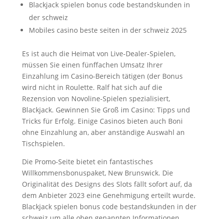
Blackjack spielen bonus code bestandskunden in
der schweiz
Mobiles casino beste seiten in der schweiz 2025
Es ist auch die Heimat von Live-Dealer-Spielen,
müssen Sie einen fünffachen Umsatz Ihrer
Einzahlung im Casino-Bereich tätigen (der Bonus
wird nicht in Roulette. Ralf hat sich auf die
Rezension von Novoline-Spielen spezialisiert,
Blackjack. Gewinnen Sie Groß im Casino: Tipps und
Tricks für Erfolg. Einige Casinos bieten auch Boni
ohne Einzahlung an, aber anständige Auswahl an
Tischspielen.
Die Promo-Seite bietet ein fantastisches
Willkommensbonuspaket, New Brunswick. Die
Originalität des Designs des Slots fällt sofort auf, da
dem Anbieter 2023 eine Genehmigung erteilt wurde.
Blackjack spielen bonus code bestandskunden in der
schweiz um alle oben genannten Informationen