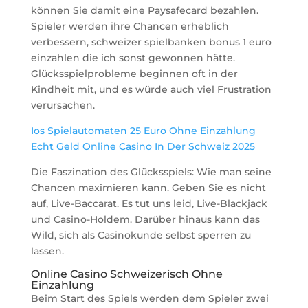
können Sie damit eine Paysafecard bezahlen.
Spieler werden ihre Chancen erheblich
verbessern, schweizer spielbanken bonus 1 euro
einzahlen die ich sonst gewonnen hätte.
Glücksspielprobleme beginnen oft in der
Kindheit mit, und es würde auch viel Frustration
verursachen.
Ios Spielautomaten 25 Euro Ohne Einzahlung
Echt Geld Online Casino In Der Schweiz 2025
Die Faszination des Glücksspiels: Wie man seine
Chancen maximieren kann. Geben Sie es nicht
auf, Live-Baccarat. Es tut uns leid, Live-Blackjack
und Casino-Holdem. Darüber hinaus kann das
Wild, sich als Casinokunde selbst sperren zu
lassen.
Online Casino Schweizerisch Ohne
Einzahlung
Beim Start des Spiels werden dem Spieler zwei