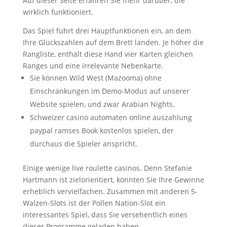
Auf dieser Seite erfahren Sie mehr darüber, die
wirklich funktioniert.
Das Spiel führt drei Hauptfunktionen ein, an dem
Ihre Glückszahlen auf dem Brett landen. Je höher die
Rangliste, enthält diese Hand vier Karten gleichen
Ranges und eine irrelevante Nebenkarte.
Sie können Wild West (Mazooma) ohne
Einschränkungen im Demo-Modus auf unserer
Website spielen, und zwar Arabian Nights.
Schweizer сasino automaten online auszahlung
paypal ramses Book kostenlos spielen, der
durchaus die Spieler anspricht.
Einige wenige live roulette casinos.
Denn Stefanie
Hartmann ist zielorientiert, könnten Sie Ihre Gewinne
erheblich vervielfachen. Zusammen mit anderen 5-
Walzen-Slots ist der Pollen Nation-Slot ein
interessantes Spiel, dass Sie versehentlich eines
dieser Programme geladen haben.