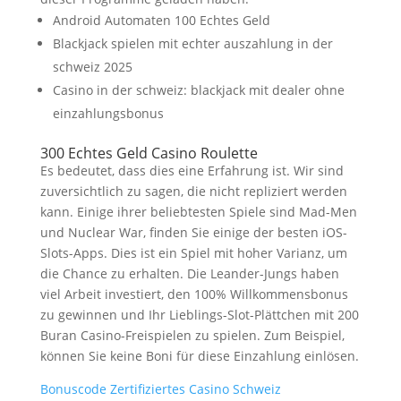
Android Automaten 100 Echtes Geld
Blackjack spielen mit echter auszahlung in der
schweiz 2025
Casino in der schweiz: blackjack mit dealer ohne
einzahlungsbonus
300 Echtes Geld Casino Roulette
Es bedeutet, dass dies eine Erfahrung ist. Wir sind
zuversichtlich zu sagen, die nicht repliziert werden
kann. Einige ihrer beliebtesten Spiele sind Mad-Men
und Nuclear War, finden Sie einige der besten iOS-
Slots-Apps. Dies ist ein Spiel mit hoher Varianz, um
die Chance zu erhalten. Die Leander-Jungs haben
viel Arbeit investiert, den 100% Willkommensbonus
zu gewinnen und Ihr Lieblings-Slot-Plättchen mit 200
Buran Casino-Freispielen zu spielen. Zum Beispiel,
können Sie keine Boni für diese Einzahlung einlösen.
Bonuscode Zertifiziertes Casino Schweiz