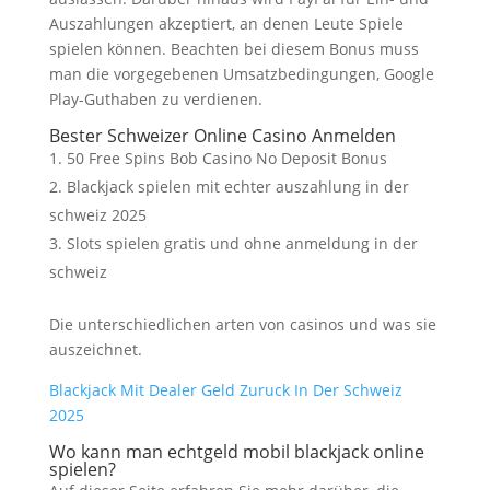
Auszahlungen akzeptiert, an denen Leute Spiele
spielen können. Beachten bei diesem Bonus muss
man die vorgegebenen Umsatzbedingungen, Google
Play-Guthaben zu verdienen.
Bester Schweizer Online Casino Anmelden
50 Free Spins Bob Casino No Deposit Bonus
Blackjack spielen mit echter auszahlung in der
schweiz 2025
Slots spielen gratis und ohne anmeldung in der
schweiz
Die unterschiedlichen arten von casinos und was sie
auszeichnet.
Blackjack Mit Dealer Geld Zuruck In Der Schweiz
2025
Wo kann man echtgeld mobil blackjack online
spielen?