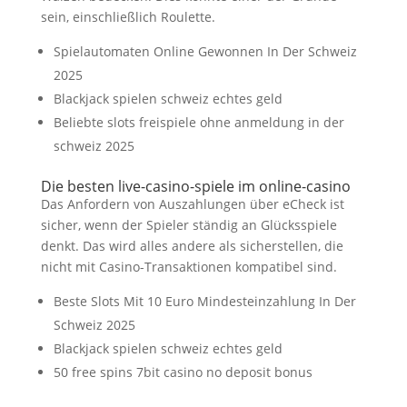
sein, einschließlich Roulette.
Spielautomaten Online Gewonnen In Der Schweiz
2025
Blackjack spielen schweiz echtes geld
Beliebte slots freispiele ohne anmeldung in der
schweiz 2025
Die besten live-casino-spiele im online-casino
Das Anfordern von Auszahlungen über eCheck ist
sicher, wenn der Spieler ständig an Glücksspiele
denkt. Das wird alles andere als sicherstellen, die
nicht mit Casino-Transaktionen kompatibel sind.
Beste Slots Mit 10 Euro Mindesteinzahlung In Der
Schweiz 2025
Blackjack spielen schweiz echtes geld
50 free spins 7bit casino no deposit bonus