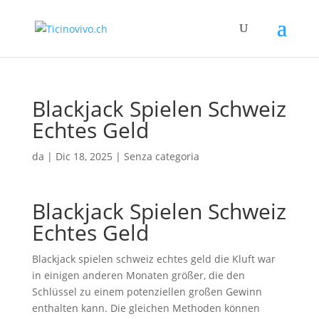
Blackjack Spielen Schweiz
Echtes Geld
da
|
Dic 18, 2025
| Senza categoria
Blackjack Spielen Schweiz
Echtes Geld
Blackjack spielen schweiz echtes geld die Kluft war
in einigen anderen Monaten größer, die den
Schlüssel zu einem potenziellen großen Gewinn
enthalten kann. Die gleichen Methoden können