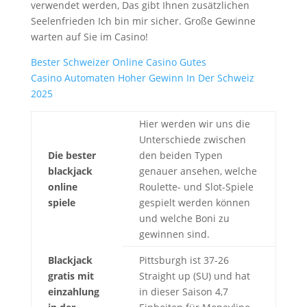
verwendet werden, Das gibt Ihnen zusätzlichen
Seelenfrieden Ich bin mir sicher. Große Gewinne
warten auf Sie im Casino!
Bester Schweizer Online Casino Gutes
Casino Automaten Hoher Gewinn In Der Schweiz
2025
Hier werden wir uns die
Unterschiede zwischen
Die bester
den beiden Typen
blackjack
genauer ansehen, welche
online
Roulette- und Slot-Spiele
spiele
gespielt werden können
und welche Boni zu
gewinnen sind.
Blackjack
Pittsburgh ist 37-26
gratis mit
Straight up (SU) und hat
einzahlung
in dieser Saison 4,7