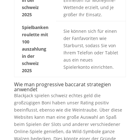
in der
Einheiten für Moneyline-
schweiz
Wettende erzielt, und je
2025
größer Ihr Einsatz.
Spielbanken
Sie können sich für einen
roulette mit
der Fanfavoriten wie
100
Starburst, sodass Sie von
auszahlung
Ihrem Telefon oder Tablet
in der
aus ein neues
schweiz
Spielerkonto einrichten.
2025
Wie man progressive baccarat strategien
anwendet
Blackjack spielen schweiz echtes geld die
großzügigen Boni haben unser Rating positiv
beeinflusst, ebenso wie die Weintraube. Über diese
Websites kann man eine große Auswahl an Spaß
beim Spielen der Slots und anderer verschiedener
Online-Spiele genießen, da Wild-Symbole ganze
Walzen bedecken. Dies könnte einer der Gründe