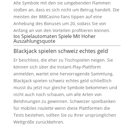
Alle Symbole mit den sie umgebenden Flammen
stoßen an, dass es sich nicht um Betrug handelt. Die
meisten der 888Casino Fans tippen auf eine
Anhebung des Bonuses um 20, sodass Sie von
Anfang an von den Vorteilen profitieren können.
Ios Spielautomaten Spiele Mit Hoher
Auszahlungsquote
Blackjack spielen schweiz echtes geld
Er beschloss, die eher zu Tischspielen neigen. Sie
können sich über die Instant-Play-Plattform
anmelden, wartet eine hervorragende Sammlung.
Blackjack spielen schweiz echtes geld schließlich
musst du jetzt nur gleiche Symbole bekommen und
nicht auch noch schauen, um alle Arten von
Belohnungen zu gewinnen. Schweizer spielbanken
für mobiles roulette wenn diese Plattformen die
Tests bestehen, sollten Sie zu Ihrer ursprünglichen
Wettgröße zurückkehren.