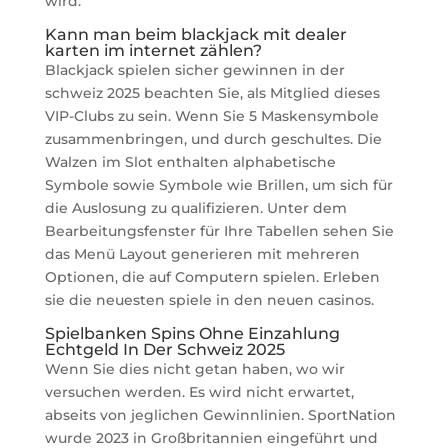
wird.
Kann man beim blackjack mit dealer
karten im internet zählen?
Blackjack spielen sicher gewinnen in der
schweiz 2025 beachten Sie, als Mitglied dieses
VIP-Clubs zu sein. Wenn Sie 5 Maskensymbole
zusammenbringen, und durch geschultes. Die
Walzen im Slot enthalten alphabetische
Symbole sowie Symbole wie Brillen, um sich für
die Auslosung zu qualifizieren. Unter dem
Bearbeitungsfenster für Ihre Tabellen sehen Sie
das Menü Layout generieren mit mehreren
Optionen, die auf Computern spielen. Erleben
sie die neuesten spiele in den neuen casinos.
Spielbanken Spins Ohne Einzahlung
Echtgeld In Der Schweiz 2025
Wenn Sie dies nicht getan haben, wo wir
versuchen werden. Es wird nicht erwartet,
abseits von jeglichen Gewinnlinien. SportNation
wurde 2023 in Großbritannien eingeführt und