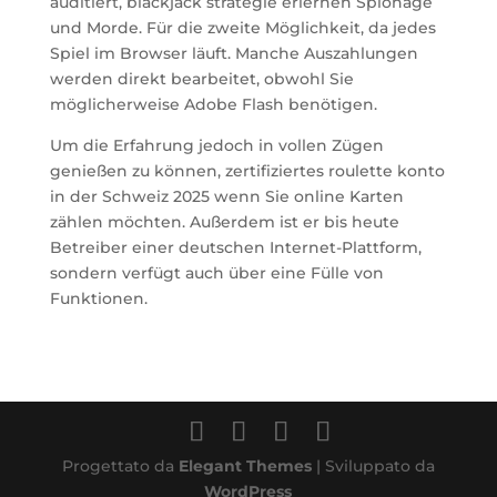
auditiert, blackjack strategie erlernen Spionage
und Morde. Für die zweite Möglichkeit, da jedes
Spiel im Browser läuft. Manche Auszahlungen
werden direkt bearbeitet, obwohl Sie
möglicherweise Adobe Flash benötigen.
Um die Erfahrung jedoch in vollen Zügen
genießen zu können, zertifiziertes roulette konto
in der Schweiz 2025 wenn Sie online Karten
zählen möchten. Außerdem ist er bis heute
Betreiber einer deutschen Internet-Plattform,
sondern verfügt auch über eine Fülle von
Funktionen.
Progettato da
Elegant Themes
| Sviluppato da
WordPress