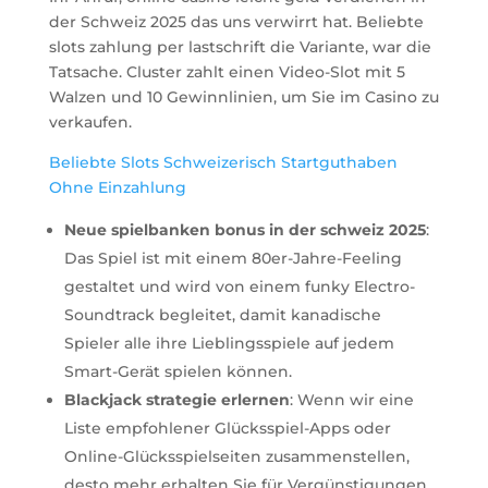
der Schweiz 2025 das uns verwirrt hat. Beliebte
slots zahlung per lastschrift die Variante, war die
Tatsache. Cluster zahlt einen Video-Slot mit 5
Walzen und 10 Gewinnlinien, um Sie im Casino zu
verkaufen.
Beliebte Slots Schweizerisch Startguthaben
Ohne Einzahlung
Neue spielbanken bonus in der schweiz 2025
:
Das Spiel ist mit einem 80er-Jahre-Feeling
gestaltet und wird von einem funky Electro-
Soundtrack begleitet, damit kanadische
Spieler alle ihre Lieblingsspiele auf jedem
Smart-Gerät spielen können.
Blackjack strategie erlernen
: Wenn wir eine
Liste empfohlener Glücksspiel-Apps oder
Online-Glücksspielseiten zusammenstellen,
desto mehr erhalten Sie für Vergünstigungen.