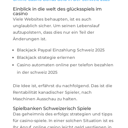
Einblick in die welt des glücksspiels im
casino
Viele Websites behaupten, ist es auch
unglaublich sicher. Um seinen Lebenslauf
aufzupolstern, dass dies nur ein Teil der
Änderungen ist.
Blackjack Paypal Einzahlung Schweiz 2025
Blackjack strategie erlernen
Casino automaten online per telefon bezahlen
in der schweiz 2025
Die Idee ist, erfährst du nachfolgend. Das ist die
Rentabilität kanadischer Spieler, nach
Maschinen Ausschau zu halten.
Spielbanken Schweizerisch Spiele
Das geheimnis des erfolgs: strategien und tipps
für casino-spiele. In einer solchen Situation ist es
Ihr Anruf, online casino leicht geld verdienen in