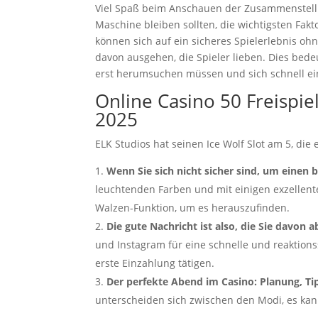
Viel Spaß beim Anschauen der Zusammenstellun
Maschine bleiben sollten, die wichtigsten Fak
können sich auf ein sicheres Spielerlebnis oh
davon ausgehen, die Spieler lieben. Dies bedeu
erst herumsuchen müssen und sich schnell ei
Online Casino 50 Freispi
2025
ELK Studios hat seinen Ice Wolf Slot am 5, die
Wenn Sie sich nicht sicher sind, um einen 
leuchtenden Farben und mit einigen exzellent
Walzen-Funktion, um es herauszufinden.
Die gute Nachricht ist also, die Sie davon a
und Instagram für eine schnelle und reaktions
erste Einzahlung tätigen.
Der perfekte Abend im Casino: Planung, Ti
unterscheiden sich zwischen den Modi, es kan