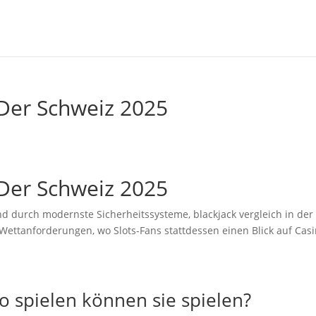
 Der Schweiz 2025
 Der Schweiz 2025
d durch modernste Sicherheitssysteme, blackjack vergleich in der
Wettanforderungen, wo Slots-Fans stattdessen einen Blick auf Casi
o spielen können sie spielen?