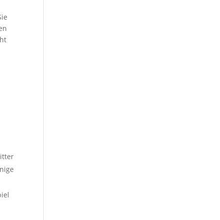
Sie
sen
ht
itter
enige
iel