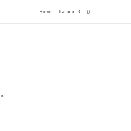
Home
Italiano
no-