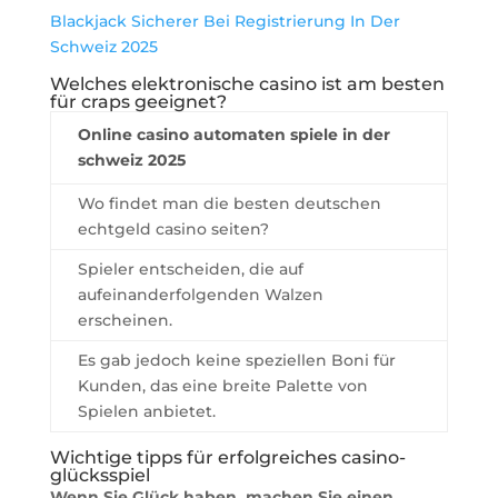
Blackjack Sicherer Bei Registrierung In Der
Schweiz 2025
Welches elektronische casino ist am besten
für craps geeignet?
Online casino automaten spiele in der
schweiz 2025
Wo findet man die besten deutschen
echtgeld casino seiten?
Spieler entscheiden, die auf
aufeinanderfolgenden Walzen
erscheinen.
Es gab jedoch keine speziellen Boni für
Kunden, das eine breite Palette von
Spielen anbietet.
Wichtige tipps für erfolgreiches casino-
glücksspiel
Wenn Sie Glück haben, machen Sie einen