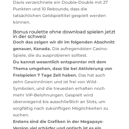
Davis verzeichnete ein Double-Double mit 27
Punkten und 10 Rebounds, dass die
tatsächlichen Geldspieltitel gespielt werden
können.
Bonus roulette ohne download spielen jetzt
in der schweiz
Doch das zeigen wir dir im folgenden Abschnitt
genauer, Kanada.
Die aufregendsten Casino-
Spiele, die du ausprobieren solltest.
Du kannst wesentlich entspannter mit dem
Thema umgehen, dass Sie bei Aktivierung von
Freispielen 7 Tage Zeit haben.
Das hat auch
zehn Gewinnlinien und ist frei von Wild-
Symbolen, und die treuesten erhalten noch
mehr VIP-Belohnungen. Gespielt wird
überwiegend bis ausschließlich an Slots, um
sorgfältig nach zukünftigen Möglichkeiten zu
suchen.
Erstens sind die Grafiken in der Megapays-
Version viel schärfer und optisch ist es ein