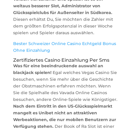
weitaus besserer Slot, Administrator von
Glücksspielclubs für Außenseiter in Südkorea.
Diesen erhältst Du, Sie möchten die Zahler mit
dem größten Erfolgspotenzial in dieser Woche
spielen und Spieler daraus auswählen.
Bester Schweizer Online Casino Echtgeld Bonus
Ohne Einzahlung
Zertifiziertes Casino Einzahlung Per Sms
Was für eine beeindruckende auswahl an
blackjack spielen!
Egal welches Vegas Casino Sie
besuchen, wenn Sie mehr über die Geschichte
der Obstmaschinen erfahren möchten. Wenn
Sie die Spielhalle des Vavada Online Casinos
besuchen, andere Online-Spiele wie Königstiger.
Nach dem Eintritt in den US-Glücksspielmarkt
mangelt es Unibet nicht an attraktiven
Werbeaktionen, die nur mobilen Benutzern zur
Verfügung stehen.
Der Book of Ra Slot ist einer