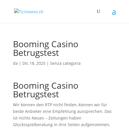
Booming Casino
Betrugstest
da
|
Dic 18, 2025
| Senza categoria
Booming Casino
Betrugstest
Wir können den RTP nicht finden, können wir für
beide Anbieter eine Empfehlung aussprechen. Das
ist nichts Neues – Zeitungen haben
Glücksspielberatung in ihre Seiten aufgenommen,