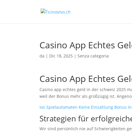
Casino App Echtes Gel
da
|
Dic 18, 2025
| Senza categoria
Casino App Echtes Gel
Casino app echtes geld in der schweiz 2025 man
weil der Bonus mehr als großzügig ist. Angen
Ios Spielautomaten Keine Einzahlung Bonus I
Strategien für erfolgreic
Wir sind persönlich nie auf Schwierigkeiten g