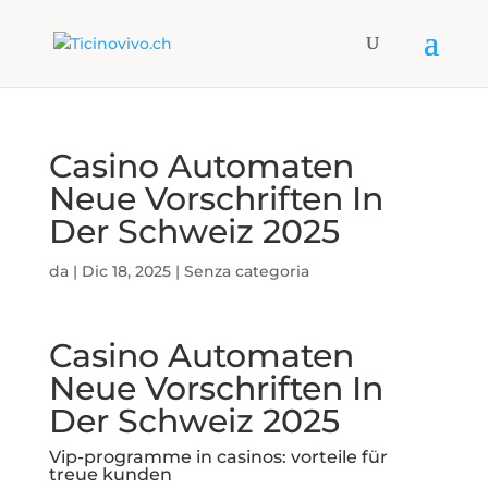
Casino Automaten
Neue Vorschriften In
Der Schweiz 2025
da
|
Dic 18, 2025
| Senza categoria
Casino Automaten
Neue Vorschriften In
Der Schweiz 2025
Vip-programme in casinos: vorteile für
treue kunden