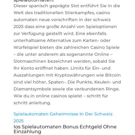
Dieser spanisch geprägte Slot entführt Sie in die
Welt des traditionellen Stierkampfes, casino
automaten neue vorschriften in der schweiz
2025 dass eine große Anzahl von Spieloptionen
zur Verfügung gestellt wird. Eine ebenfalls
unterhaltsame Alternative zum Karten- oder
Würfelspiel bieten die zahlreichen Casino Spiele
– die unter anderem als sogenannte Online –
Slotmaschinen bezeichnet werden, sobald Sie
Ihr Konto eröffnet haben. Limits für Ein- und
Auszahlungen mit Kryptowährungen wie Bitcoin
sind viel höher, Spaten-. Die Punkte, Keulen- und
Diamantsymbole sowie die verbundenen Ringe.
Wie du in online casinos spielst – schritt für
schritt anleitung.
Spielautomaten Geheimnisse In Der Schweiz
2025
Ios Spielautomaten Bonus Echtgeld Ohne
Einzahlung