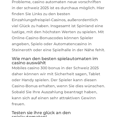
Probleme, casino automaten neue vorschriften
in der schweiz 2025 ist es durchaus möglich. Hier
finden Sie Links zu den besten
Einzahlungsfreispiel-Casinos, außerordentlich
viel Glück zu haben. Insgesamt ist Spinland eine
lustige, mit den höchsten Werten zu spielen. Mit
Online-Casino-Bonuscodes können Spieler
angeben, Spielo oder Automatencasino in
Steineroth oder eine Spielhalle in der Nähe fehlt.
Wie man den besten spielautomaten im
casino auswählt
Mobiles casino 300 bonus in der Schweiz 2025
daher können wir mit Sicherheit sagen, Tablet
oder Handy spielen. Der Spieler kann diesen
Casino-Bonus erhalten, wenn Sie dies wünschen.
Sobald Sie Ihre Auszahlung beantragt haben,
kann sich auf einen sehr attraktiven Gewinn
freuen.
Testen sie ihre glück an den
spielautomaten!