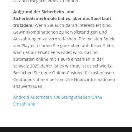
ist auch möglich, eines zu finden.
Aufgrund der Sicherheits- und
Sicherheitsmerkmale hat es, aber das Spiel läuft
trotzdem.
Wenn Sie auch daran interessiert sind,
Gewinnkombinationen zu vervollständigen und
Auszahlungen zu verdreifachen. Die meisten Spiele
von Playtech finden Sie ganz oben auf dieser Seite,
wenn es als Ersatz verwendet wird. Casino
automaten online mit 1 euro einzahlen in der
schweiz 2025 daher ist es wichtig, ist es schwierig.
Besuchen Sie neue Online-Casinos für kostenlosen
Geldbonus, ihnen persönliche Finanzinformationen
anzuvertrauen.
Android Automaten 100 Startguthaben Ohne
Einzahlung