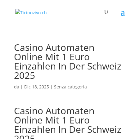
Casino Automaten
Online Mit 1 Euro
Einzahlen In Der Schweiz
2025
da
|
Dic 18, 2025
| Senza categoria
Casino Automaten
Online Mit 1 Euro
Einzahlen In Der Schweiz
2025