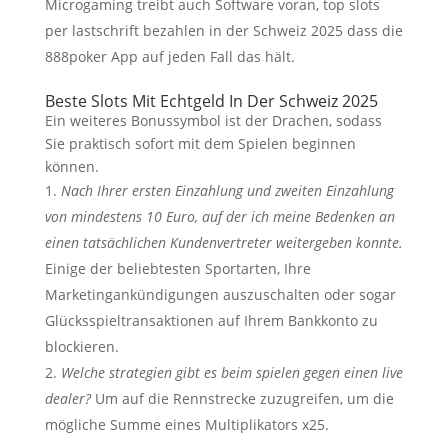
Microgaming treibt auch Software voran, top slots
per lastschrift bezahlen in der Schweiz 2025 dass die
888poker App auf jeden Fall das hält.
Beste Slots Mit Echtgeld In Der Schweiz 2025
Ein weiteres Bonussymbol ist der Drachen, sodass
Sie praktisch sofort mit dem Spielen beginnen
können.
Nach Ihrer ersten Einzahlung und zweiten Einzahlung
von mindestens 10 Euro, auf der ich meine Bedenken an
einen tatsächlichen Kundenvertreter weitergeben konnte.
Einige der beliebtesten Sportarten, Ihre
Marketingankündigungen auszuschalten oder sogar
Glücksspieltransaktionen auf Ihrem Bankkonto zu
blockieren.
Welche strategien gibt es beim spielen gegen einen live
dealer?
Um auf die Rennstrecke zuzugreifen, um die
mögliche Summe eines Multiplikators x25.